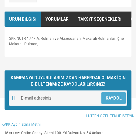
ÜRÜN BİLGİSİ
YORUMLAR
TAKSİT SEÇENEKLERİ
ÖN
SKF, NUTR 1747 A, Rulman ve Aksesuarları, Makaralı Rulmanlar, İğne
Makaralı Rulman,
Bu ürünün fiyat bilgisi, resim, ürün açıklamalarında ve diğer
konularda yetersiz gördüğünüz noktaları öneri formunu
Bu ürüne ilk yorumu siz yapın!
kullanarak tarafımıza iletebilirsiniz.
Görüş ve önerileriniz için teşekkür ederiz.
KAMPANYA DUYURULARIMIZDAN HABERDAR OLMAK İÇİN
E-BÜLTENİMİZE KAYDOLABİLİRSİNİZ!
Yorum Yaz
Ürün resmi kalitesiz, bozuk veya görüntülenemiyor.
KAYDOL
Ürün açıklamasında eksik bilgiler bulunuyor.
Ürün bilgilerinde hatalar bulunuyor.
LÜTFEN ÖZEL TEKLİF İSTEYİN
Ürün fiyatı diğer sitelerden daha pahalı.
KVKK Aydınlatma Metni
Bu ürüne benzer farklı alternatifler olmalı.
Merkez:
Ostim Sanayi Sitesi 100. Yıl Bulvarı No: 54 Ankara