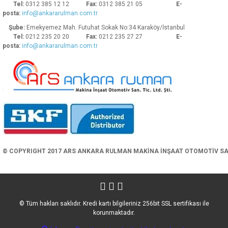
Tel:
0312 385 12 12
Fax:
0312 385 21 05
E-
posta:
info@ankararulman.com.tr
Şube:
Emekyemez Mah. Futuhat Sokak No:34 Karaköy/İstanbul
Tel:
0212 235 20 20
Fax:
0212 235 27 27
E-
posta:
info@ankararulman.com.tr
Gönder
© COPYRIGHT 2017 ARS ANKARA RULMAN MAKİNA İNŞAAT OTOMOTİV SAN. 
© Tüm hakları saklıdır. Kredi kartı bilgileriniz 256bit SSL sertifikası ile
korunmaktadır.