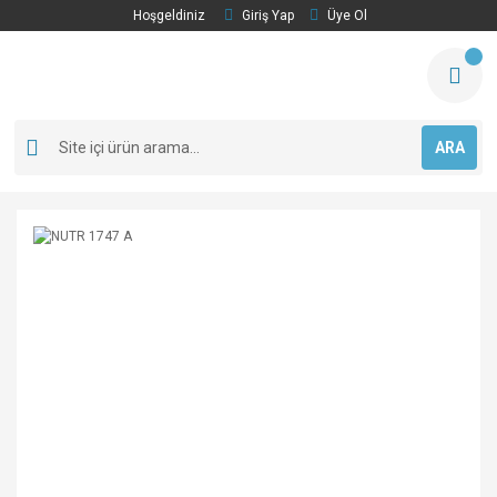
Hoşgeldiniz
Giriş Yap
Üye Ol
ARA