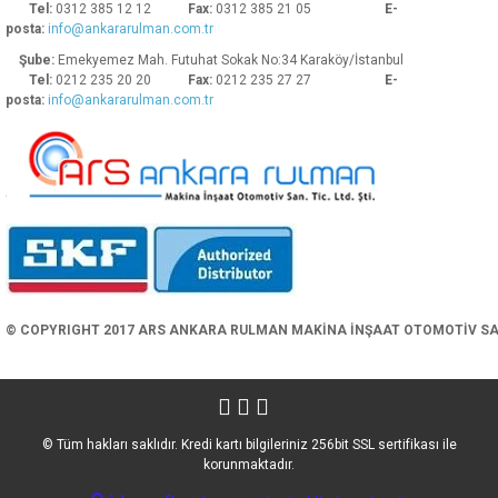
Tel:
0312 385 12 12
Fax:
0312 385 21 05
E-
posta:
info@ankararulman.com.tr
Şube:
Emekyemez Mah. Futuhat Sokak No:34 Karaköy/İstanbul
Tel:
0212 235 20 20
Fax:
0212 235 27 27
E-
posta:
info@ankararulman.com.tr
Gönder
© COPYRIGHT 2017 ARS ANKARA RULMAN MAKİNA İNŞAAT OTOMOTİV SAN. 
© Tüm hakları saklıdır. Kredi kartı bilgileriniz 256bit SSL sertifikası ile
korunmaktadır.