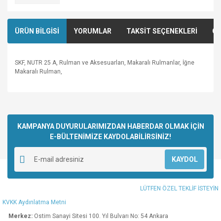
ÜRÜN BİLGİSİ
YORUMLAR
TAKSİT SEÇENEKLERİ
ÖN
SKF, NUTR 25 A, Rulman ve Aksesuarları, Makaralı Rulmanlar, İğne
Makaralı Rulman,
Bu ürünün fiyat bilgisi, resim, ürün açıklamalarında ve diğer
konularda yetersiz gördüğünüz noktaları öneri formunu
Bu ürüne ilk yorumu siz yapın!
kullanarak tarafımıza iletebilirsiniz.
Görüş ve önerileriniz için teşekkür ederiz.
KAMPANYA DUYURULARIMIZDAN HABERDAR OLMAK İÇİN
E-BÜLTENİMİZE KAYDOLABİLİRSİNİZ!
Yorum Yaz
Ürün resmi kalitesiz, bozuk veya görüntülenemiyor.
KAYDOL
Ürün açıklamasında eksik bilgiler bulunuyor.
Ürün bilgilerinde hatalar bulunuyor.
LÜTFEN ÖZEL TEKLİF İSTEYİN
Ürün fiyatı diğer sitelerden daha pahalı.
KVKK Aydınlatma Metni
Bu ürüne benzer farklı alternatifler olmalı.
Merkez:
Ostim Sanayi Sitesi 100. Yıl Bulvarı No: 54 Ankara