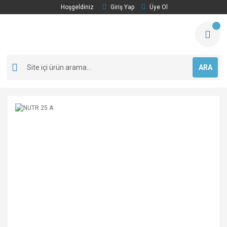
Hoşgeldiniz
Giriş Yap
Üye Ol
ARA