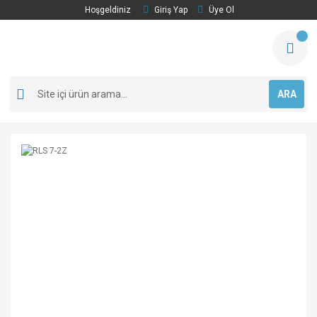
Hoşgeldiniz
Giriş Yap
Üye Ol
ARA