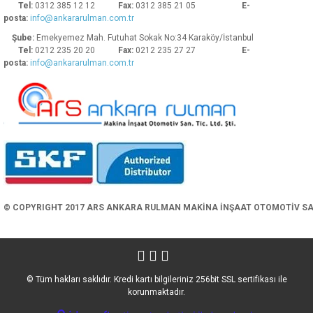
Tel:
0312 385 12 12
Fax:
0312 385 21 05
E-
posta:
info@ankararulman.com.tr
Şube:
Emekyemez Mah. Futuhat Sokak No:34 Karaköy/İstanbul
Tel:
0212 235 20 20
Fax:
0212 235 27 27
E-
posta:
info@ankararulman.com.tr
Gönder
© COPYRIGHT 2017 ARS ANKARA RULMAN MAKİNA İNŞAAT OTOMOTİV SAN. 
© Tüm hakları saklıdır. Kredi kartı bilgileriniz 256bit SSL sertifikası ile
korunmaktadır.