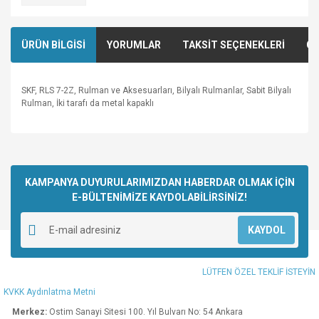
ÜRÜN BİLGİSİ
YORUMLAR
TAKSİT SEÇENEKLERİ
ÖN
SKF, RLS 7-2Z, Rulman ve Aksesuarları, Bilyalı Rulmanlar, Sabit Bilyalı
Rulman, İki tarafı da metal kapaklı
Bu ürünün fiyat bilgisi, resim, ürün açıklamalarında ve diğer
konularda yetersiz gördüğünüz noktaları öneri formunu
Bu ürüne ilk yorumu siz yapın!
kullanarak tarafımıza iletebilirsiniz.
Görüş ve önerileriniz için teşekkür ederiz.
KAMPANYA DUYURULARIMIZDAN HABERDAR OLMAK İÇİN
E-BÜLTENİMİZE KAYDOLABİLİRSİNİZ!
Yorum Yaz
Ürün resmi kalitesiz, bozuk veya görüntülenemiyor.
KAYDOL
Ürün açıklamasında eksik bilgiler bulunuyor.
Ürün bilgilerinde hatalar bulunuyor.
LÜTFEN ÖZEL TEKLİF İSTEYİN
Ürün fiyatı diğer sitelerden daha pahalı.
KVKK Aydınlatma Metni
Bu ürüne benzer farklı alternatifler olmalı.
Merkez:
Ostim Sanayi Sitesi 100. Yıl Bulvarı No: 54 Ankara