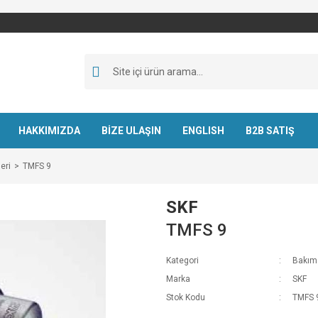
HAKKIMIZDA
BİZE ULAŞIN
ENGLISH
B2B SATIŞ
eri
TMFS 9
SKF
TMFS 9
Kategori
Bakım 
Marka
SKF
Stok Kodu
TMFS 