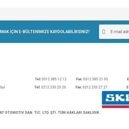
e diğer konularda yetersiz gördüğünüz noktaları öneri formunu kullanarak tarafımı
Bu ürüne ilk yorumu siz yapın!
r.
K İÇİN E-BÜLTENİMİZE KAYDOLABİLİRSİNİZ!
Yorum Yaz
rı No: 54 Ankara
Tel:
0312 385 12 12
Fax:
0312 385 21 05
E
araköy/İstanbul
Tel:
0212 235 20 20
Fax:
0212 235 27 27
E
Gönder
 OTOMOTİV SAN. TİC. LTD. ŞTİ. TÜM HAKLARI SAKLIDIR.