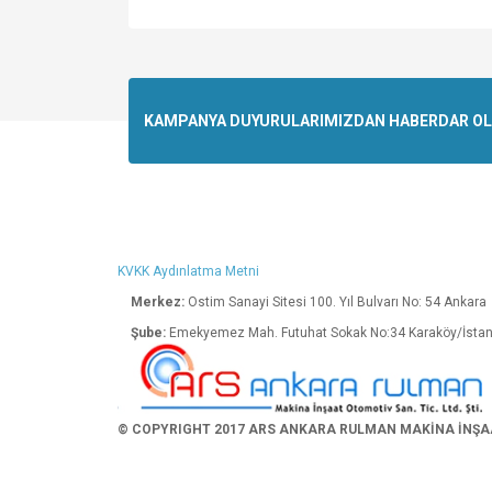
Bu ürünün fiyat bilgisi, resim, ürün açıklamalarında v
Görüş ve önerileriniz için teşekkür ederiz.
Ürün resmi kalitesiz, bozuk veya görüntülenemiyo
KAMPANYA DUYURULARIMIZDAN HABERDAR OLMA
Ürün açıklamasında eksik bilgiler bulunuyor.
Ürün bilgilerinde hatalar bulunuyor.
Ürün fiyatı diğer sitelerden daha pahalı.
Bu ürüne benzer farklı alternatifler olmalı.
KVKK Aydınlatma Metni
Merkez:
Ostim Sanayi Sitesi 100. Yıl Bulva
Şube:
Emekyemez Mah. Futuhat Sokak No:34 K
© COPYRIGHT 2017 ARS ANKARA RULMAN MAKİNA İNŞAAT