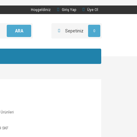
Hoşgeldiniz
Giriş Yap
Üye Ol
ARA
Sepetiniz
0
Ürünleri
9 SKF