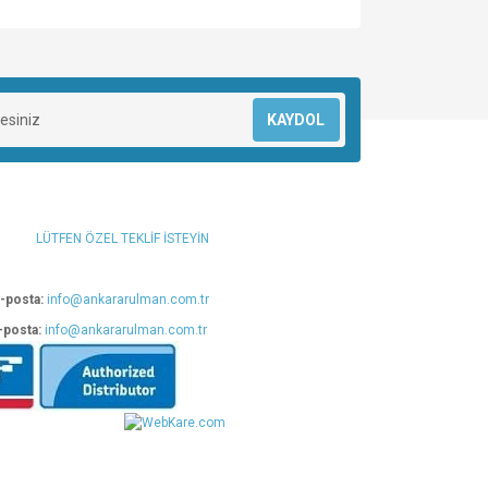
za iletebilirsiniz.
KAYDOL
LÜTFEN ÖZEL TEKLİF İSTEYİN
-posta:
info@ankararulman.com.tr
-posta:
info@ankararulman.com.tr