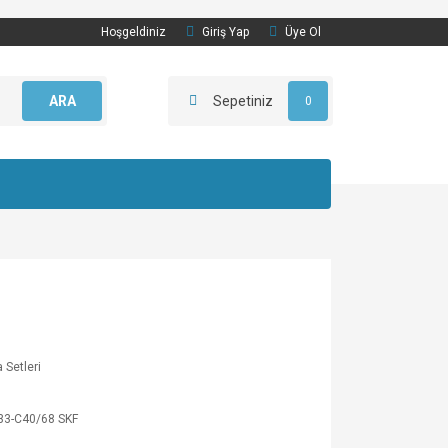
Hoşgeldiniz
Giriş Yap
Üye Ol
ARA
Sepetiniz
0
Setleri
33-C40/68 SKF