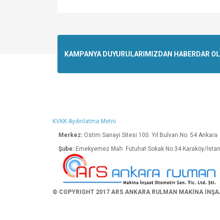
Bu ürünün fiyat bilgisi, resim, ürün açıklamalarında v
Görüş ve önerileriniz için teşekkür ederiz.
Ürün resmi kalitesiz, bozuk veya görüntülenemiyo
KAMPANYA DUYURULARIMIZDAN HABERDAR OLMA
Ürün açıklamasında eksik bilgiler bulunuyor.
Ürün bilgilerinde hatalar bulunuyor.
Ürün fiyatı diğer sitelerden daha pahalı.
Bu ürüne benzer farklı alternatifler olmalı.
KVKK Aydınlatma Metni
Merkez:
Ostim Sanayi Sitesi 100. Yıl Bulva
Şube:
Emekyemez Mah. Futuhat Sokak No:34 K
© COPYRIGHT 2017 ARS ANKARA RULMAN MAKİNA İNŞAAT