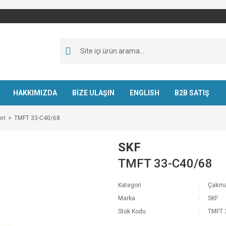
HAKKIMIZDA
BİZE ULAŞIN
ENGLISH
B2B SATIŞ
ri
TMFT 33-C40/68
SKF
TMFT 33-C40/68
Kategori
Çakma 
Marka
SKF
Stok Kodu
TMFT 