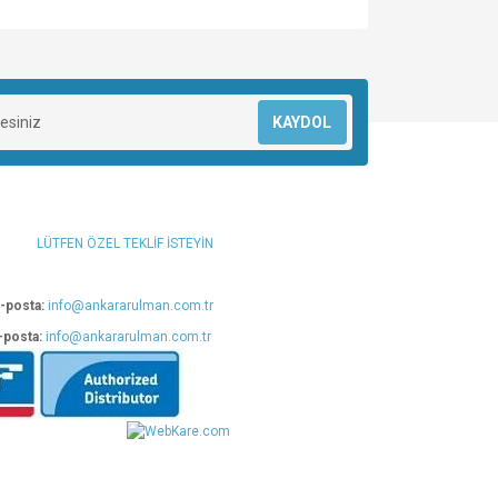
za iletebilirsiniz.
KAYDOL
LÜTFEN ÖZEL TEKLİF İSTEYİN
-posta:
info@ankararulman.com.tr
-posta:
info@ankararulman.com.tr