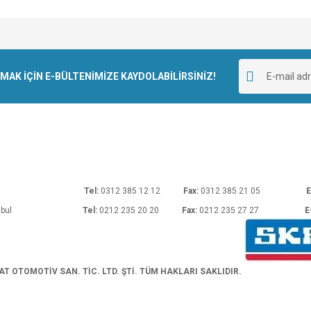
e diğer konularda yetersiz gördüğünüz noktaları öneri formunu kullanarak tarafımı
Bu ürüne ilk yorumu siz yapın!
r.
K İÇİN E-BÜLTENİMİZE KAYDOLABİLİRSİNİZ!
Yorum Yaz
rı No: 54 Ankara
Tel:
0312 385 12 12
Fax:
0312 385 21 05
E
araköy/İstanbul
Tel:
0212 235 20 20
Fax:
0212 235 27 27
E
Gönder
 OTOMOTİV SAN. TİC. LTD. ŞTİ. TÜM HAKLARI SAKLIDIR.