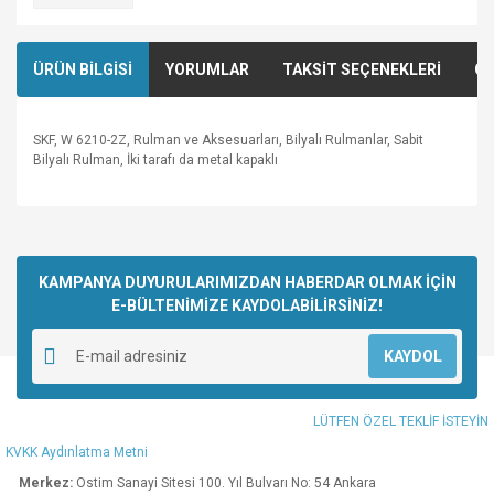
ÜRÜN BİLGİSİ
YORUMLAR
TAKSİT SEÇENEKLERİ
ÖN
SKF, W 6210-2Z, Rulman ve Aksesuarları, Bilyalı Rulmanlar, Sabit
Bilyalı Rulman, İki tarafı da metal kapaklı
Bu ürünün fiyat bilgisi, resim, ürün açıklamalarında ve diğer
konularda yetersiz gördüğünüz noktaları öneri formunu
Bu ürüne ilk yorumu siz yapın!
kullanarak tarafımıza iletebilirsiniz.
Görüş ve önerileriniz için teşekkür ederiz.
KAMPANYA DUYURULARIMIZDAN HABERDAR OLMAK İÇİN
E-BÜLTENİMİZE KAYDOLABİLİRSİNİZ!
Yorum Yaz
Ürün resmi kalitesiz, bozuk veya görüntülenemiyor.
KAYDOL
Ürün açıklamasında eksik bilgiler bulunuyor.
Ürün bilgilerinde hatalar bulunuyor.
LÜTFEN ÖZEL TEKLİF İSTEYİN
Ürün fiyatı diğer sitelerden daha pahalı.
KVKK Aydınlatma Metni
Bu ürüne benzer farklı alternatifler olmalı.
Merkez:
Ostim Sanayi Sitesi 100. Yıl Bulvarı No: 54 Ankara