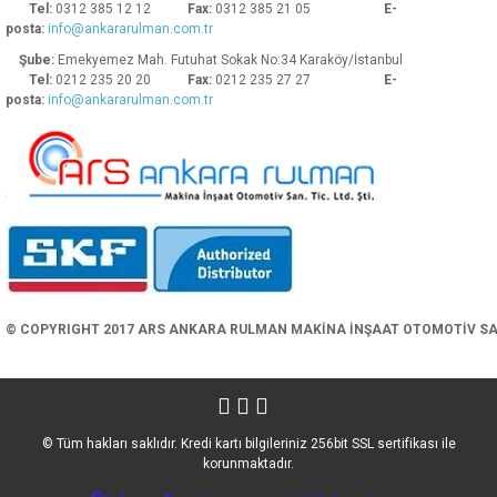
Tel:
0312 385 12 12
Fax:
0312 385 21 05
E-
posta:
info@ankararulman.com.tr
Şube:
Emekyemez Mah. Futuhat Sokak No:34 Karaköy/İstanbul
Tel:
0212 235 20 20
Fax:
0212 235 27 27
E-
posta:
info@ankararulman.com.tr
Gönder
© COPYRIGHT 2017 ARS ANKARA RULMAN MAKİNA İNŞAAT OTOMOTİV SAN. 
© Tüm hakları saklıdır. Kredi kartı bilgileriniz 256bit SSL sertifikası ile
korunmaktadır.