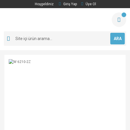
Hoşgeldiniz
Giriş Yap
Üye Ol
ARA