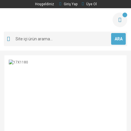
Hoşgeldiniz
Giriş Yap
Üye Ol
ARA