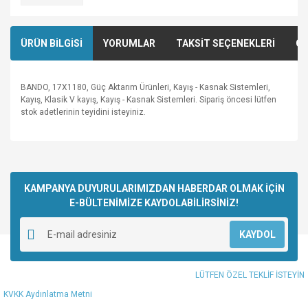
ÜRÜN BİLGİSİ
YORUMLAR
TAKSİT SEÇENEKLERİ
ÖN
BANDO, 17X1180, Güç Aktarım Ürünleri, Kayış - Kasnak Sistemleri,
Kayış, Klasik V kayış, Kayış - Kasnak Sistemleri. Sipariş öncesi lütfen
stok adetlerinin teyidini isteyiniz.
Bu ürünün fiyat bilgisi, resim, ürün açıklamalarında ve diğer
konularda yetersiz gördüğünüz noktaları öneri formunu
Bu ürüne ilk yorumu siz yapın!
kullanarak tarafımıza iletebilirsiniz.
Görüş ve önerileriniz için teşekkür ederiz.
KAMPANYA DUYURULARIMIZDAN HABERDAR OLMAK İÇİN
E-BÜLTENİMİZE KAYDOLABİLİRSİNİZ!
Yorum Yaz
Ürün resmi kalitesiz, bozuk veya görüntülenemiyor.
KAYDOL
Ürün açıklamasında eksik bilgiler bulunuyor.
Ürün bilgilerinde hatalar bulunuyor.
LÜTFEN ÖZEL TEKLİF İSTEYİN
Ürün fiyatı diğer sitelerden daha pahalı.
KVKK Aydınlatma Metni
Bu ürüne benzer farklı alternatifler olmalı.