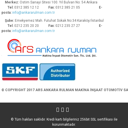
Merkez:
Ostim Sanayi Sitesi 100. Yıl Bulvarı No: 54 Ankara
Tel:
0312 385 12 12
Fax:
0312 385 21 05
E-
posta:
info@ankararulman.com.tr
Şube:
Emekyemez Mah. Futuhat Sokak No:34 Karaköy/İstanbul
Tel:
0212 235 20 20
Fax:
0212 235 27 27
E-
posta:
info@ankararulman.com.tr
Gönder
© COPYRIGHT 2017 ARS ANKARA RULMAN MAKİNA İNŞAAT OTOMOTİV SAN. 
© Tüm hakları saklıdır. Kredi kartı bilgileriniz 256bit SSL sertifikası ile
korunmaktadır.