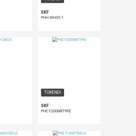
SKF
PHH WH35-1
TÜKENDİ
SKF
PHE F200NRTYRE