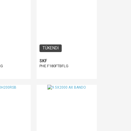
TÜKENDİ
SKF
LG
PHE F180FTBFLG