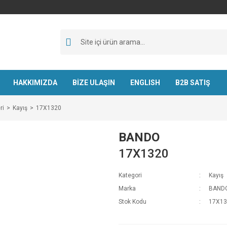
HAKKIMIZDA
BİZE ULAŞIN
ENGLISH
B2B SATIŞ
ri
Kayış
17X1320
BANDO
17X1320
Kategori
Kayış
Marka
BAND
Stok Kodu
17X13