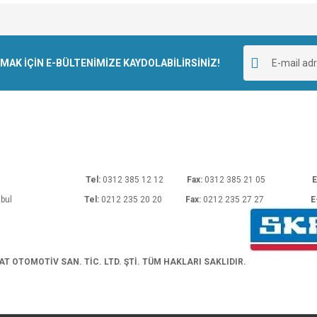
e diğer konularda yetersiz gördüğünüz noktaları öneri formunu kullanarak tarafımı
Bu ürüne ilk yorumu siz yapın!
r.
K İÇİN E-BÜLTENİMİZE KAYDOLABİLİRSİNİZ!
Yorum Yaz
rı No: 54 Ankara
Tel:
0312 385 12 12
Fax:
0312 385 21 05
E
araköy/İstanbul
Tel:
0212 235 20 20
Fax:
0212 235 27 27
E
Gönder
 OTOMOTİV SAN. TİC. LTD. ŞTİ. TÜM HAKLARI SAKLIDIR.