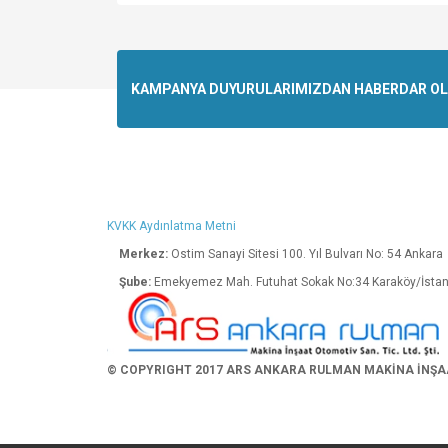
Bu ürünün fiyat bilgisi, resim, ürün açıklamalarında v
Görüş ve önerileriniz için teşekkür ederiz.
Ürün resmi kalitesiz, bozuk veya görüntülenemiyo
KAMPANYA DUYURULARIMIZDAN HABERDAR OLMA
Ürün açıklamasında eksik bilgiler bulunuyor.
Ürün bilgilerinde hatalar bulunuyor.
Ürün fiyatı diğer sitelerden daha pahalı.
Bu ürüne benzer farklı alternatifler olmalı.
KVKK Aydınlatma Metni
Merkez:
Ostim Sanayi Sitesi 100. Yıl Bulva
Şube:
Emekyemez Mah. Futuhat Sokak No:34 K
© COPYRIGHT 2017 ARS ANKARA RULMAN MAKİNA İNŞAAT