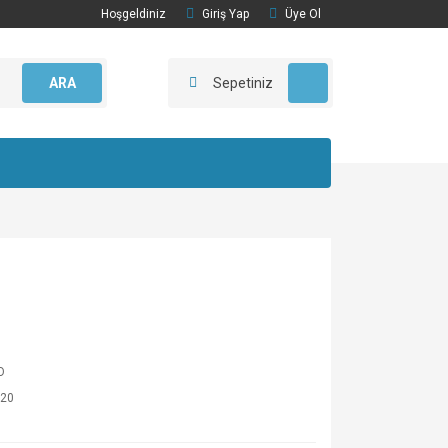
Hoşgeldiniz
Giriş Yap
Üye Ol
ARA
Sepetiniz
O
20