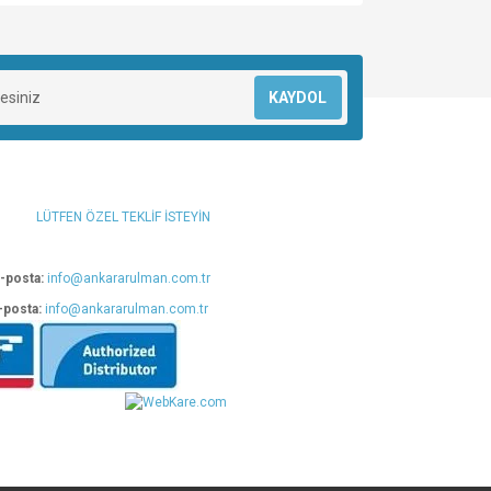
za iletebilirsiniz.
KAYDOL
LÜTFEN ÖZEL TEKLİF İSTEYİN
-posta:
info@ankararulman.com.tr
-posta:
info@ankararulman.com.tr