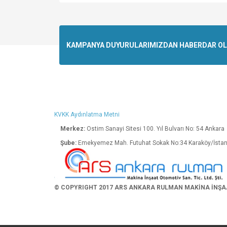
Bu ürünün fiyat bilgisi, resim, ürün açıklamalarında v
Görüş ve önerileriniz için teşekkür ederiz.
Ürün resmi kalitesiz, bozuk veya görüntülenemiyo
KAMPANYA DUYURULARIMIZDAN HABERDAR OLMA
Ürün açıklamasında eksik bilgiler bulunuyor.
Ürün bilgilerinde hatalar bulunuyor.
Ürün fiyatı diğer sitelerden daha pahalı.
Bu ürüne benzer farklı alternatifler olmalı.
KVKK Aydınlatma Metni
Merkez:
Ostim Sanayi Sitesi 100. Yıl Bulva
Şube:
Emekyemez Mah. Futuhat Sokak No:34 K
© COPYRIGHT 2017 ARS ANKARA RULMAN MAKİNA İNŞAAT