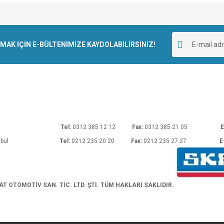
e diğer konularda yetersiz gördüğünüz noktaları öneri formunu kullanarak tarafımı
Bu ürüne ilk yorumu siz yapın!
r.
K İÇİN E-BÜLTENİMİZE KAYDOLABİLİRSİNİZ!
Yorum Yaz
rı No: 54 Ankara
Tel:
0312 385 12 12
Fax:
0312 385 21 05
E
araköy/İstanbul
Tel:
0212 235 20 20
Fax:
0212 235 27 27
E
Gönder
 OTOMOTİV SAN. TİC. LTD. ŞTİ. TÜM HAKLARI SAKLIDIR.