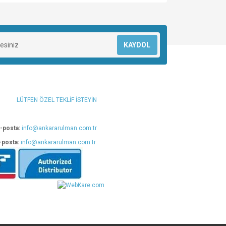
za iletebilirsiniz.
KAYDOL
LÜTFEN ÖZEL TEKLİF İSTEYİN
-posta:
info@ankararulman.com.tr
-posta:
info@ankararulman.com.tr