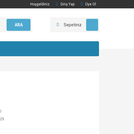
Hoşgeldiniz
Giriş Yap
Üye Ol
ARA
Sepetiniz
O
25