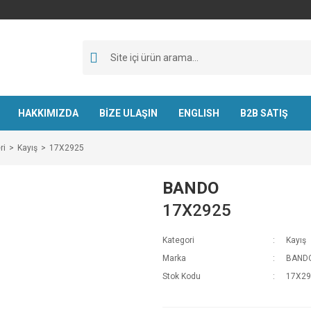
HAKKIMIZDA
BİZE ULAŞIN
ENGLISH
B2B SATIŞ
ri
Kayış
17X2925
BANDO
17X2925
Kategori
Kayış
Marka
BAND
Stok Kodu
17X29