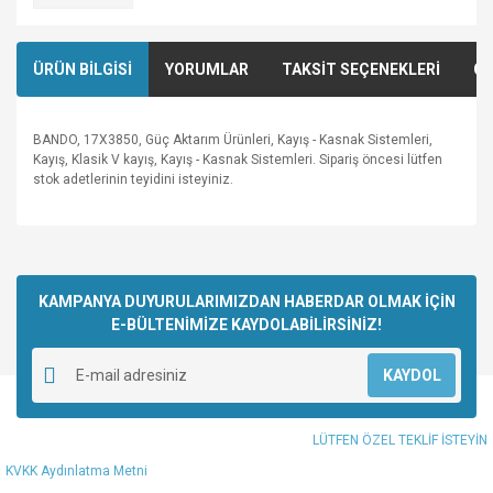
ÜRÜN BİLGİSİ
YORUMLAR
TAKSİT SEÇENEKLERİ
ÖN
BANDO, 17X3850, Güç Aktarım Ürünleri, Kayış - Kasnak Sistemleri,
Kayış, Klasik V kayış, Kayış - Kasnak Sistemleri. Sipariş öncesi lütfen
stok adetlerinin teyidini isteyiniz.
Bu ürünün fiyat bilgisi, resim, ürün açıklamalarında ve diğer
konularda yetersiz gördüğünüz noktaları öneri formunu
Bu ürüne ilk yorumu siz yapın!
kullanarak tarafımıza iletebilirsiniz.
Görüş ve önerileriniz için teşekkür ederiz.
KAMPANYA DUYURULARIMIZDAN HABERDAR OLMAK İÇİN
E-BÜLTENİMİZE KAYDOLABİLİRSİNİZ!
Yorum Yaz
Ürün resmi kalitesiz, bozuk veya görüntülenemiyor.
KAYDOL
Ürün açıklamasında eksik bilgiler bulunuyor.
Ürün bilgilerinde hatalar bulunuyor.
LÜTFEN ÖZEL TEKLİF İSTEYİN
Ürün fiyatı diğer sitelerden daha pahalı.
KVKK Aydınlatma Metni
Bu ürüne benzer farklı alternatifler olmalı.