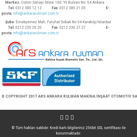
Merkez:
Ostim Sanayi Sitesi 100. Yıl Bulvarı No: 54 Ankara
Tel:
0312 385 12 12
Fax:
0312 385 21 05
E-
posta:
info@ankararulman.com.tr
Şube:
Emekyemez Mah. Futuhat Sokak No:34 Karaköy/İstanbul
Tel:
0212 235 20 20
Fax:
0212 235 27 27
E-
posta:
info@ankararulman.com.tr
Gönder
© COPYRIGHT 2017 ARS ANKARA RULMAN MAKİNA İNŞAAT OTOMOTİV SAN. 
© Tüm hakları saklıdır. Kredi kartı bilgileriniz 256bit SSL sertifikası ile
korunmaktadır.