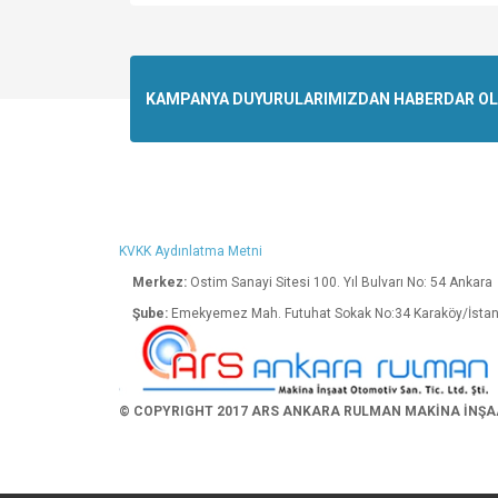
Bu ürünün fiyat bilgisi, resim, ürün açıklamalarında v
Görüş ve önerileriniz için teşekkür ederiz.
Ürün resmi kalitesiz, bozuk veya görüntülenemiyo
KAMPANYA DUYURULARIMIZDAN HABERDAR OLMA
Ürün açıklamasında eksik bilgiler bulunuyor.
Ürün bilgilerinde hatalar bulunuyor.
Ürün fiyatı diğer sitelerden daha pahalı.
Bu ürüne benzer farklı alternatifler olmalı.
KVKK Aydınlatma Metni
Merkez:
Ostim Sanayi Sitesi 100. Yıl Bulva
Şube:
Emekyemez Mah. Futuhat Sokak No:34 K
© COPYRIGHT 2017 ARS ANKARA RULMAN MAKİNA İNŞAAT