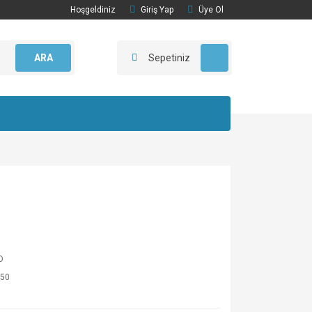
Hoşgeldiniz
Giriş Yap
Üye Ol
ARA
Sepetiniz
O
50