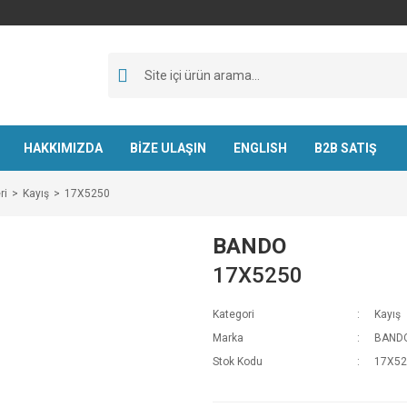
HAKKIMIZDA
BİZE ULAŞIN
ENGLISH
B2B SATIŞ
ri
Kayış
17X5250
BANDO
17X5250
Kategori
Kayış
Marka
BAND
Stok Kodu
17X52