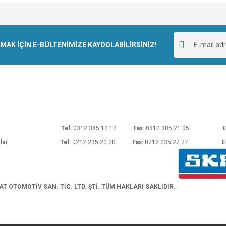
e diğer konularda yetersiz gördüğünüz noktaları öneri formunu kullanarak tarafımı
Bu ürüne ilk yorumu siz yapın!
r.
K İÇİN E-BÜLTENİMİZE KAYDOLABİLİRSİNİZ!
Yorum Yaz
rı No: 54 Ankara
Tel:
0312 385 12 12
Fax:
0312 385 21 05
E
araköy/İstanbul
Tel:
0212 235 20 20
Fax:
0212 235 27 27
E
Gönder
 OTOMOTİV SAN. TİC. LTD. ŞTİ. TÜM HAKLARI SAKLIDIR.