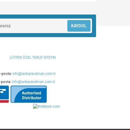
za iletebilirsiniz.
KAYDOL
LÜTFEN ÖZEL TEKLİF İSTEYİN
-posta:
info@ankararulman.com.tr
-posta:
info@ankararulman.com.tr