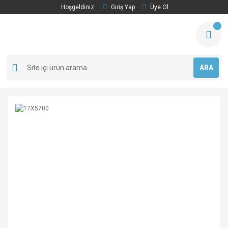
Hoşgeldiniz
Giriş Yap
Üye Ol
ARA