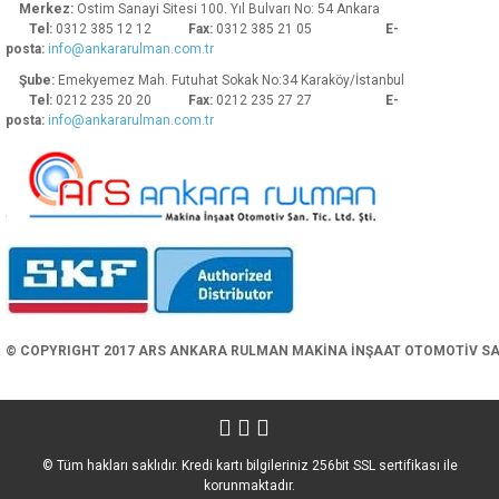
Merkez:
Ostim Sanayi Sitesi 100. Yıl Bulvarı No: 54 Ankara
Tel:
0312 385 12 12
Fax:
0312 385 21 05
E-
posta:
info@ankararulman.com.tr
Şube:
Emekyemez Mah. Futuhat Sokak No:34 Karaköy/İstanbul
Tel:
0212 235 20 20
Fax:
0212 235 27 27
E-
posta:
info@ankararulman.com.tr
Gönder
© COPYRIGHT 2017 ARS ANKARA RULMAN MAKİNA İNŞAAT OTOMOTİV SAN. 
© Tüm hakları saklıdır. Kredi kartı bilgileriniz 256bit SSL sertifikası ile
korunmaktadır.