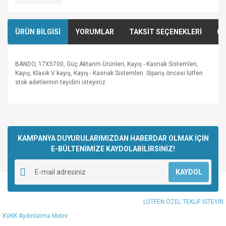
ÜRÜN BİLGİSİ
YORUMLAR
TAKSİT SEÇENEKLERİ
ÖN
BANDO, 17X5700, Güç Aktarım Ürünleri, Kayış - Kasnak Sistemleri,
Kayış, Klasik V kayış, Kayış - Kasnak Sistemleri. Sipariş öncesi lütfen
stok adetlerinin teyidini isteyiniz.
Bu ürünün fiyat bilgisi, resim, ürün açıklamalarında ve diğer
konularda yetersiz gördüğünüz noktaları öneri formunu
Bu ürüne ilk yorumu siz yapın!
kullanarak tarafımıza iletebilirsiniz.
Görüş ve önerileriniz için teşekkür ederiz.
KAMPANYA DUYURULARIMIZDAN HABERDAR OLMAK İÇİN
E-BÜLTENİMİZE KAYDOLABİLİRSİNİZ!
Yorum Yaz
Ürün resmi kalitesiz, bozuk veya görüntülenemiyor.
KAYDOL
Ürün açıklamasında eksik bilgiler bulunuyor.
Ürün bilgilerinde hatalar bulunuyor.
LÜTFEN ÖZEL TEKLİF İSTEYİN
Ürün fiyatı diğer sitelerden daha pahalı.
KVKK Aydınlatma Metni
Bu ürüne benzer farklı alternatifler olmalı.