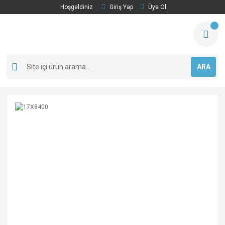
Hoşgeldiniz
Giriş Yap
Üye Ol
ARA