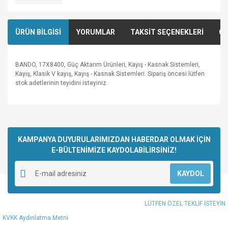
ÜRÜN BİLGİSİ
YORUMLAR
TAKSİT SEÇENEKLERİ
ÖN
BANDO, 17X8400, Güç Aktarım Ürünleri, Kayış - Kasnak Sistemleri,
Kayış, Klasik V kayış, Kayış - Kasnak Sistemleri. Sipariş öncesi lütfen
stok adetlerinin teyidini isteyiniz.
Bu ürünün fiyat bilgisi, resim, ürün açıklamalarında ve diğer
konularda yetersiz gördüğünüz noktaları öneri formunu
Bu ürüne ilk yorumu siz yapın!
kullanarak tarafımıza iletebilirsiniz.
Görüş ve önerileriniz için teşekkür ederiz.
KAMPANYA DUYURULARIMIZDAN HABERDAR OLMAK İÇİN
E-BÜLTENİMİZE KAYDOLABİLİRSİNİZ!
Yorum Yaz
Ürün resmi kalitesiz, bozuk veya görüntülenemiyor.
KAYDOL
Ürün açıklamasında eksik bilgiler bulunuyor.
Ürün bilgilerinde hatalar bulunuyor.
LÜTFEN ÖZEL TEKLİF İSTEYİN
Ürün fiyatı diğer sitelerden daha pahalı.
KVKK Aydınlatma Metni
Bu ürüne benzer farklı alternatifler olmalı.