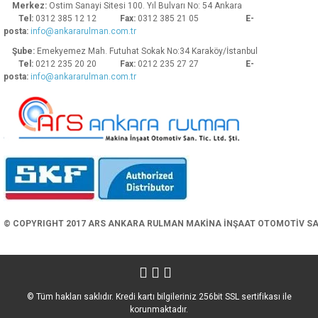
Merkez:
Ostim Sanayi Sitesi 100. Yıl Bulvarı No: 54 Ankara
Tel:
0312 385 12 12
Fax:
0312 385 21 05
E-
posta:
info@ankararulman.com.tr
Şube:
Emekyemez Mah. Futuhat Sokak No:34 Karaköy/İstanbul
Tel:
0212 235 20 20
Fax:
0212 235 27 27
E-
posta:
info@ankararulman.com.tr
Gönder
© COPYRIGHT 2017 ARS ANKARA RULMAN MAKİNA İNŞAAT OTOMOTİV SAN. 
© Tüm hakları saklıdır. Kredi kartı bilgileriniz 256bit SSL sertifikası ile
korunmaktadır.