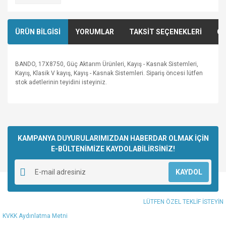
ÜRÜN BİLGİSİ
YORUMLAR
TAKSİT SEÇENEKLERİ
ÖN
BANDO, 17X8750, Güç Aktarım Ürünleri, Kayış - Kasnak Sistemleri,
Kayış, Klasik V kayış, Kayış - Kasnak Sistemleri. Sipariş öncesi lütfen
stok adetlerinin teyidini isteyiniz.
Bu ürünün fiyat bilgisi, resim, ürün açıklamalarında ve diğer
konularda yetersiz gördüğünüz noktaları öneri formunu
Bu ürüne ilk yorumu siz yapın!
kullanarak tarafımıza iletebilirsiniz.
Görüş ve önerileriniz için teşekkür ederiz.
KAMPANYA DUYURULARIMIZDAN HABERDAR OLMAK İÇİN
E-BÜLTENİMİZE KAYDOLABİLİRSİNİZ!
Yorum Yaz
Ürün resmi kalitesiz, bozuk veya görüntülenemiyor.
KAYDOL
Ürün açıklamasında eksik bilgiler bulunuyor.
Ürün bilgilerinde hatalar bulunuyor.
LÜTFEN ÖZEL TEKLİF İSTEYİN
Ürün fiyatı diğer sitelerden daha pahalı.
KVKK Aydınlatma Metni
Bu ürüne benzer farklı alternatifler olmalı.