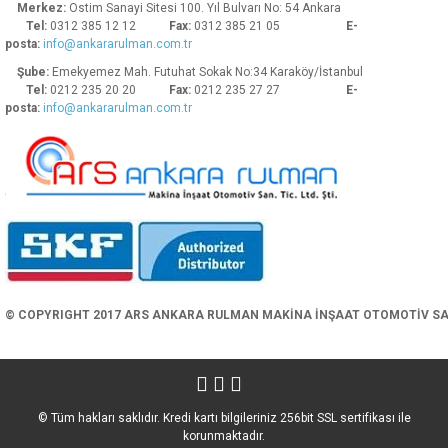
Merkez:
Ostim Sanayi Sitesi 100. Yıl Bulvarı No: 54 Ankara
Tel:
0312 385 12 12
Fax:
0312 385 21 05
E-
posta:
info@ankararulman.com.tr
Şube:
Emekyemez Mah. Futuhat Sokak No:34 Karaköy/İstanbul
Tel:
0212 235 20 20
Fax:
0212 235 27 27
E-
posta:
info@ankararulman.com.tr
Gönder
© COPYRIGHT 2017 ARS ANKARA RULMAN MAKİNA İNŞAAT OTOMOTİV SAN. 
© Tüm hakları saklıdır. Kredi kartı bilgileriniz 256bit SSL sertifikası ile
korunmaktadır.