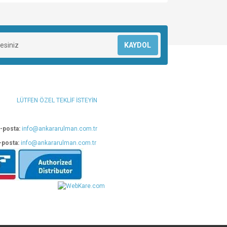
za iletebilirsiniz.
KAYDOL
LÜTFEN ÖZEL TEKLİF İSTEYİN
-posta:
info@ankararulman.com.tr
-posta:
info@ankararulman.com.tr