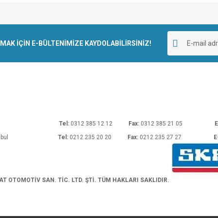
e diğer konularda yetersiz gördüğünüz noktaları öneri formunu kullanarak tarafımı
Bu ürüne ilk yorumu siz yapın!
r.
K İÇİN E-BÜLTENİMİZE KAYDOLABİLİRSİNİZ!
Yorum Yaz
rı No: 54 Ankara
Tel:
0312 385 12 12
Fax:
0312 385 21 05
E
araköy/İstanbul
Tel:
0212 235 20 20
Fax:
0212 235 27 27
E
Gönder
 OTOMOTİV SAN. TİC. LTD. ŞTİ. TÜM HAKLARI SAKLIDIR.