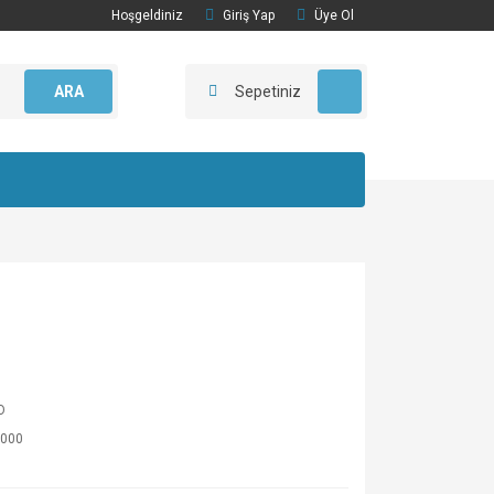
Hoşgeldiniz
Giriş Yap
Üye Ol
ARA
Sepetiniz
O
000