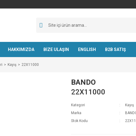
HAKKIMIZDA
BİZE ULAŞIN
ENGLISH
B2B SATIŞ
ri
Kayış
22X11000
BANDO
22X11000
Kategori
Kayış
Marka
BAND
Stok Kodu
22X11