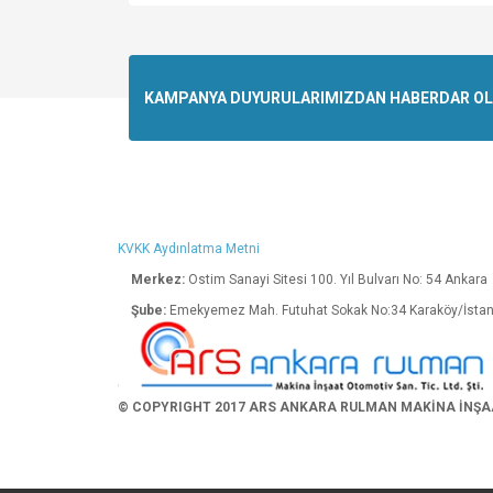
Bu ürünün fiyat bilgisi, resim, ürün açıklamalarında v
Görüş ve önerileriniz için teşekkür ederiz.
Ürün resmi kalitesiz, bozuk veya görüntülenemiyo
KAMPANYA DUYURULARIMIZDAN HABERDAR OLMA
Ürün açıklamasında eksik bilgiler bulunuyor.
Ürün bilgilerinde hatalar bulunuyor.
Ürün fiyatı diğer sitelerden daha pahalı.
Bu ürüne benzer farklı alternatifler olmalı.
KVKK Aydınlatma Metni
Merkez:
Ostim Sanayi Sitesi 100. Yıl Bulva
Şube:
Emekyemez Mah. Futuhat Sokak No:34 K
© COPYRIGHT 2017 ARS ANKARA RULMAN MAKİNA İNŞAAT