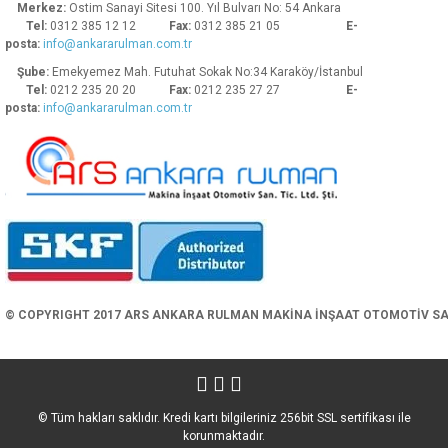
Merkez:
Ostim Sanayi Sitesi 100. Yıl Bulvarı No: 54 Ankara
Tel:
0312 385 12 12
Fax:
0312 385 21 05
E-
posta:
info@ankararulman.com.tr
Şube:
Emekyemez Mah. Futuhat Sokak No:34 Karaköy/İstanbul
Tel:
0212 235 20 20
Fax:
0212 235 27 27
E-
posta:
info@ankararulman.com.tr
Gönder
© COPYRIGHT 2017 ARS ANKARA RULMAN MAKİNA İNŞAAT OTOMOTİV SAN. 
© Tüm hakları saklıdır. Kredi kartı bilgileriniz 256bit SSL sertifikası ile
korunmaktadır.