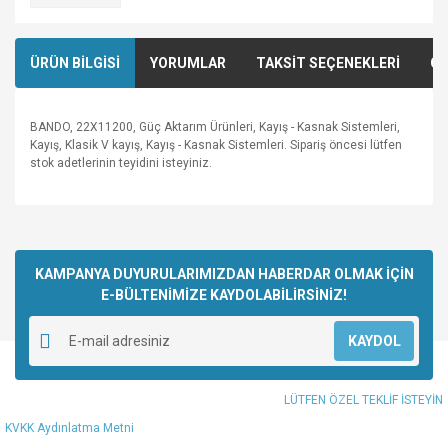
ÜRÜN BİLGİSİ
YORUMLAR
TAKSİT SEÇENEKLERİ
ÖN
BANDO, 22X11200, Güç Aktarım Ürünleri, Kayış - Kasnak Sistemleri,
Kayış, Klasik V kayış, Kayış - Kasnak Sistemleri. Sipariş öncesi lütfen
stok adetlerinin teyidini isteyiniz.
Bu ürünün fiyat bilgisi, resim, ürün açıklamalarında ve diğer
konularda yetersiz gördüğünüz noktaları öneri formunu
Bu ürüne ilk yorumu siz yapın!
kullanarak tarafımıza iletebilirsiniz.
Görüş ve önerileriniz için teşekkür ederiz.
KAMPANYA DUYURULARIMIZDAN HABERDAR OLMAK İÇİN
E-BÜLTENİMİZE KAYDOLABİLİRSİNİZ!
Yorum Yaz
Ürün resmi kalitesiz, bozuk veya görüntülenemiyor.
KAYDOL
Ürün açıklamasında eksik bilgiler bulunuyor.
Ürün bilgilerinde hatalar bulunuyor.
LÜTFEN ÖZEL TEKLİF İSTEYİN
Ürün fiyatı diğer sitelerden daha pahalı.
KVKK Aydınlatma Metni
Bu ürüne benzer farklı alternatifler olmalı.