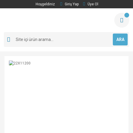
Hoşgeldiniz
Giriş Yap
Üye Ol
ARA