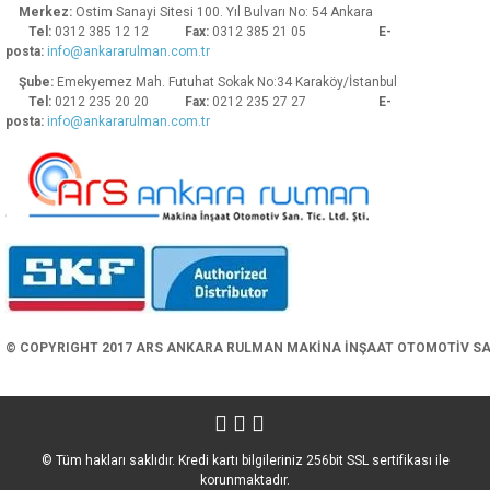
Merkez:
Ostim Sanayi Sitesi 100. Yıl Bulvarı No: 54 Ankara
Tel:
0312 385 12 12
Fax:
0312 385 21 05
E-
posta:
info@ankararulman.com.tr
Şube:
Emekyemez Mah. Futuhat Sokak No:34 Karaköy/İstanbul
Tel:
0212 235 20 20
Fax:
0212 235 27 27
E-
posta:
info@ankararulman.com.tr
Gönder
© COPYRIGHT 2017 ARS ANKARA RULMAN MAKİNA İNŞAAT OTOMOTİV SAN. 
© Tüm hakları saklıdır. Kredi kartı bilgileriniz 256bit SSL sertifikası ile
korunmaktadır.