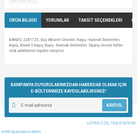
ÜRÜN BİLGİSİ
YORUMLAR
TAKSİT SEÇENEKLERİ
ÖN
BANDO, 22X1725, Güç Aktarım Ürünleri, Kayış - Kasnak Sistemleri,
Kayış, Klasik V kayış, Kayış - Kasnak Sistemleri. Sipariş öncesi lütfen
stok adetlerinin teyidini isteyiniz.
Bu ürünün fiyat bilgisi, resim, ürün açıklamalarında ve diğer
konularda yetersiz gördüğünüz noktaları öneri formunu
Bu ürüne ilk yorumu siz yapın!
kullanarak tarafımıza iletebilirsiniz.
Görüş ve önerileriniz için teşekkür ederiz.
KAMPANYA DUYURULARIMIZDAN HABERDAR OLMAK İÇİN
E-BÜLTENİMİZE KAYDOLABİLİRSİNİZ!
Yorum Yaz
Ürün resmi kalitesiz, bozuk veya görüntülenemiyor.
KAYDOL
Ürün açıklamasında eksik bilgiler bulunuyor.
Ürün bilgilerinde hatalar bulunuyor.
LÜTFEN ÖZEL TEKLİF İSTEYİN
Ürün fiyatı diğer sitelerden daha pahalı.
KVKK Aydınlatma Metni
Bu ürüne benzer farklı alternatifler olmalı.