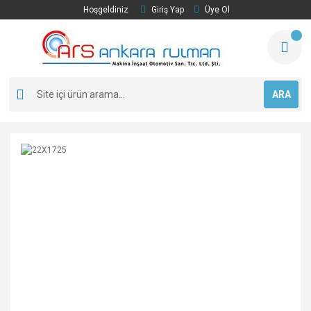
Hoşgeldiniz
Giriş Yap
Üye Ol
ARA