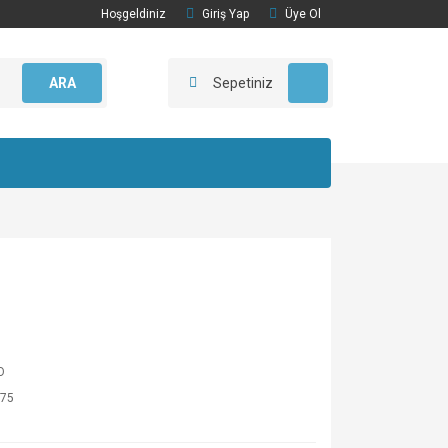
Hoşgeldiniz
Giriş Yap
Üye Ol
ARA
Sepetiniz
O
75