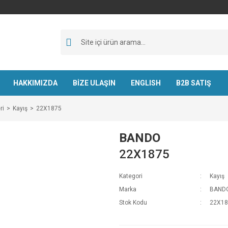
HAKKIMIZDA
BİZE ULAŞIN
ENGLISH
B2B SATIŞ
ri
Kayış
22X1875
BANDO
22X1875
Kategori
Kayış
Marka
BAND
Stok Kodu
22X18