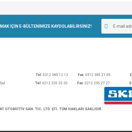
e diğer konularda yetersiz gördüğünüz noktaları öneri formunu kullanarak tarafımı
Bu ürüne ilk yorumu siz yapın!
r.
K İÇİN E-BÜLTENİMİZE KAYDOLABİLİRSİNİZ!
Yorum Yaz
rı No: 54 Ankara
Tel:
0312 385 12 12
Fax:
0312 385 21 05
E
araköy/İstanbul
Tel:
0212 235 20 20
Fax:
0212 235 27 27
E
Gönder
 OTOMOTİV SAN. TİC. LTD. ŞTİ. TÜM HAKLARI SAKLIDIR.