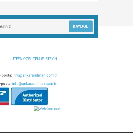
za iletebilirsiniz.
KAYDOL
LÜTFEN ÖZEL TEKLİF İSTEYİN
-posta:
info@ankararulman.com.tr
-posta:
info@ankararulman.com.tr