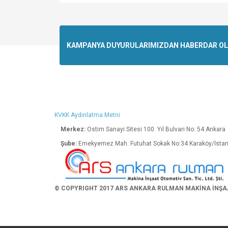
Bu ürünün fiyat bilgisi, resim, ürün açıklamalarında v
Görüş ve önerileriniz için teşekkür ederiz.
Ürün resmi kalitesiz, bozuk veya görüntülenemiyo
KAMPANYA DUYURULARIMIZDAN HABERDAR OLMA
Ürün açıklamasında eksik bilgiler bulunuyor.
Ürün bilgilerinde hatalar bulunuyor.
Ürün fiyatı diğer sitelerden daha pahalı.
Bu ürüne benzer farklı alternatifler olmalı.
KVKK Aydınlatma Metni
Merkez:
Ostim Sanayi Sitesi 100. Yıl Bulva
Şube:
Emekyemez Mah. Futuhat Sokak No:34 K
© COPYRIGHT 2017 ARS ANKARA RULMAN MAKİNA İNŞAAT