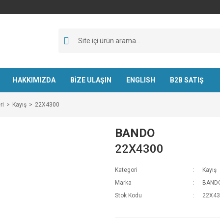
HAKKIMIZDA
BİZE ULAŞIN
ENGLISH
B2B SATIŞ
ri
Kayış
22X4300
BANDO
22X4300
Kategori
Kayış
Marka
BAND
Stok Kodu
22X43