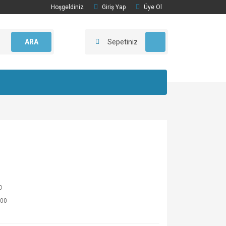
Hoşgeldiniz
Giriş Yap
Üye Ol
ARA
Sepetiniz
O
00