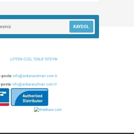
za iletebilirsiniz.
KAYDOL
LÜTFEN ÖZEL TEKLİF İSTEYİN
-posta:
info@ankararulman.com.tr
-posta:
info@ankararulman.com.tr