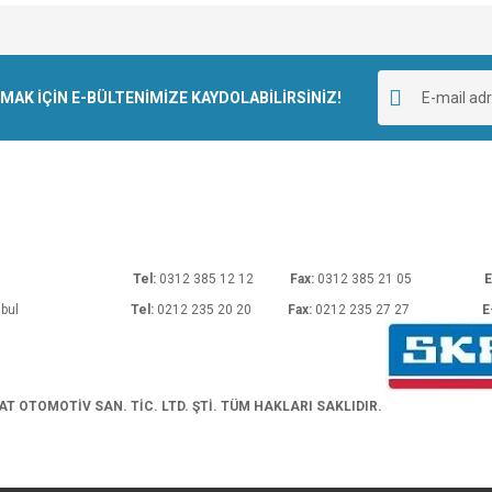
e diğer konularda yetersiz gördüğünüz noktaları öneri formunu kullanarak tarafımı
Bu ürüne ilk yorumu siz yapın!
r.
K İÇİN E-BÜLTENİMİZE KAYDOLABİLİRSİNİZ!
Yorum Yaz
rı No: 54 Ankara
Tel:
0312 385 12 12
Fax:
0312 385 21 05
E
araköy/İstanbul
Tel:
0212 235 20 20
Fax:
0212 235 27 27
E
Gönder
 OTOMOTİV SAN. TİC. LTD. ŞTİ. TÜM HAKLARI SAKLIDIR.