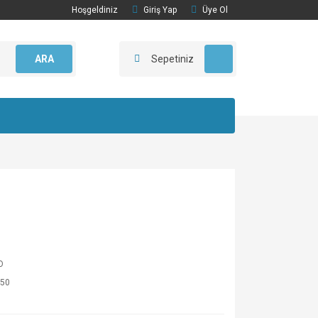
Hoşgeldiniz
Giriş Yap
Üye Ol
ARA
Sepetiniz
O
50