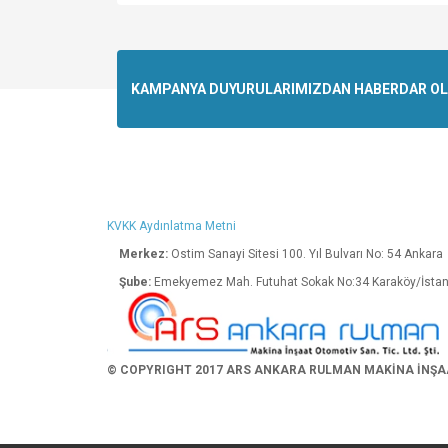
Bu ürünün fiyat bilgisi, resim, ürün açıklamalarında v
Görüş ve önerileriniz için teşekkür ederiz.
Ürün resmi kalitesiz, bozuk veya görüntülenemiyo
KAMPANYA DUYURULARIMIZDAN HABERDAR OLMA
Ürün açıklamasında eksik bilgiler bulunuyor.
Ürün bilgilerinde hatalar bulunuyor.
Ürün fiyatı diğer sitelerden daha pahalı.
Bu ürüne benzer farklı alternatifler olmalı.
KVKK Aydınlatma Metni
Merkez:
Ostim Sanayi Sitesi 100. Yıl Bulva
Şube:
Emekyemez Mah. Futuhat Sokak No:34 K
© COPYRIGHT 2017 ARS ANKARA RULMAN MAKİNA İNŞAAT