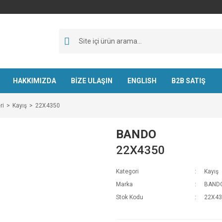
HAKKIMIZDA
BİZE ULAŞIN
ENGLISH
B2B SATIŞ
ri
Kayış
22X4350
BANDO
22X4350
Kategori
Kayış
Marka
BAND
Stok Kodu
22X43