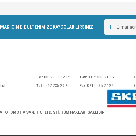
e diğer konularda yetersiz gördüğünüz noktaları öneri formunu kullanarak tarafımı
Bu ürüne ilk yorumu siz yapın!
r.
K İÇİN E-BÜLTENİMİZE KAYDOLABİLİRSİNİZ!
Yorum Yaz
rı No: 54 Ankara
Tel:
0312 385 12 12
Fax:
0312 385 21 05
E
araköy/İstanbul
Tel:
0212 235 20 20
Fax:
0212 235 27 27
E
Gönder
 OTOMOTİV SAN. TİC. LTD. ŞTİ. TÜM HAKLARI SAKLIDIR.