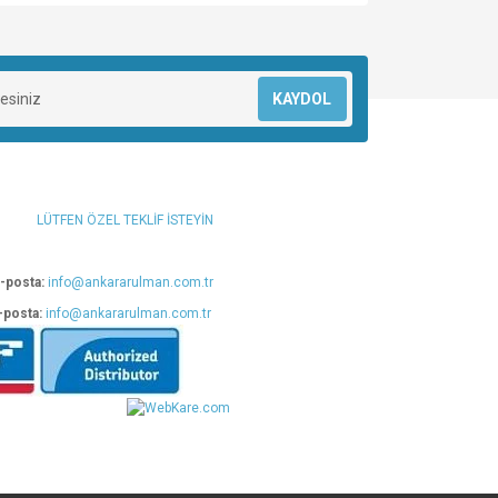
za iletebilirsiniz.
KAYDOL
LÜTFEN ÖZEL TEKLİF İSTEYİN
-posta:
info@ankararulman.com.tr
-posta:
info@ankararulman.com.tr