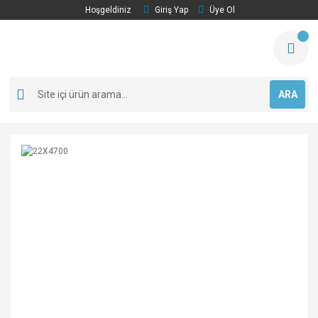
Hoşgeldiniz
Giriş Yap
Üye Ol
ARA