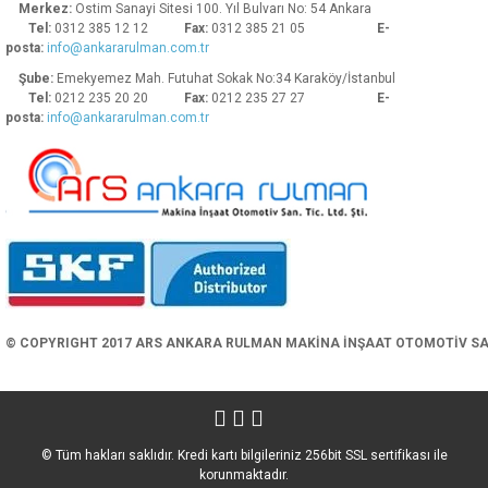
Merkez:
Ostim Sanayi Sitesi 100. Yıl Bulvarı No: 54 Ankara
Tel:
0312 385 12 12
Fax:
0312 385 21 05
E-
posta:
info@ankararulman.com.tr
Şube:
Emekyemez Mah. Futuhat Sokak No:34 Karaköy/İstanbul
Tel:
0212 235 20 20
Fax:
0212 235 27 27
E-
posta:
info@ankararulman.com.tr
Gönder
© COPYRIGHT 2017 ARS ANKARA RULMAN MAKİNA İNŞAAT OTOMOTİV SAN. 
© Tüm hakları saklıdır. Kredi kartı bilgileriniz 256bit SSL sertifikası ile
korunmaktadır.