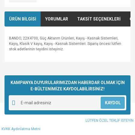
ÜRÜN BİLGİSİ
YORUMLAR
TAKSİT SEÇENEKLERİ
ÖN
BANDO, 22X4700, Güç Aktarım Ürünleri, Kayış - Kasnak Sistemleri,
Kayış, Klasik V kayış, Kayış - Kasnak Sistemleri. Sipariş öncesi lütfen
stok adetlerinin teyidini isteyiniz.
Bu ürünün fiyat bilgisi, resim, ürün açıklamalarında ve diğer
konularda yetersiz gördüğünüz noktaları öneri formunu
Bu ürüne ilk yorumu siz yapın!
kullanarak tarafımıza iletebilirsiniz.
Görüş ve önerileriniz için teşekkür ederiz.
KAMPANYA DUYURULARIMIZDAN HABERDAR OLMAK İÇİN
E-BÜLTENİMİZE KAYDOLABİLİRSİNİZ!
Yorum Yaz
Ürün resmi kalitesiz, bozuk veya görüntülenemiyor.
KAYDOL
Ürün açıklamasında eksik bilgiler bulunuyor.
Ürün bilgilerinde hatalar bulunuyor.
LÜTFEN ÖZEL TEKLİF İSTEYİN
Ürün fiyatı diğer sitelerden daha pahalı.
KVKK Aydınlatma Metni
Bu ürüne benzer farklı alternatifler olmalı.