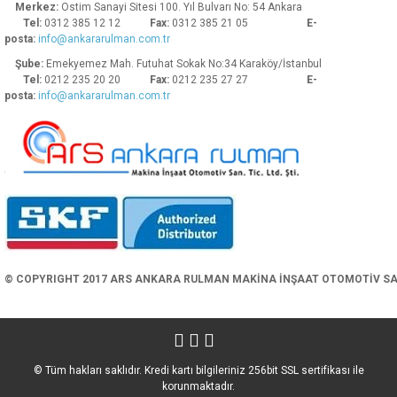
Merkez:
Ostim Sanayi Sitesi 100. Yıl Bulvarı No: 54 Ankara
Tel:
0312 385 12 12
Fax:
0312 385 21 05
E-
posta:
info@ankararulman.com.tr
Şube:
Emekyemez Mah. Futuhat Sokak No:34 Karaköy/İstanbul
Tel:
0212 235 20 20
Fax:
0212 235 27 27
E-
posta:
info@ankararulman.com.tr
Gönder
© COPYRIGHT 2017 ARS ANKARA RULMAN MAKİNA İNŞAAT OTOMOTİV SAN. 
© Tüm hakları saklıdır. Kredi kartı bilgileriniz 256bit SSL sertifikası ile
korunmaktadır.