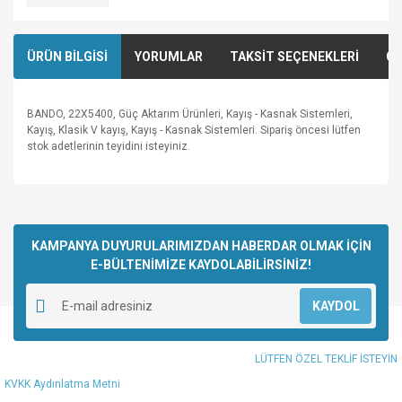
ÜRÜN BİLGİSİ
YORUMLAR
TAKSİT SEÇENEKLERİ
ÖN
BANDO, 22X5400, Güç Aktarım Ürünleri, Kayış - Kasnak Sistemleri,
Kayış, Klasik V kayış, Kayış - Kasnak Sistemleri. Sipariş öncesi lütfen
stok adetlerinin teyidini isteyiniz.
Bu ürünün fiyat bilgisi, resim, ürün açıklamalarında ve diğer
konularda yetersiz gördüğünüz noktaları öneri formunu
Bu ürüne ilk yorumu siz yapın!
kullanarak tarafımıza iletebilirsiniz.
Görüş ve önerileriniz için teşekkür ederiz.
KAMPANYA DUYURULARIMIZDAN HABERDAR OLMAK İÇİN
E-BÜLTENİMİZE KAYDOLABİLİRSİNİZ!
Yorum Yaz
Ürün resmi kalitesiz, bozuk veya görüntülenemiyor.
KAYDOL
Ürün açıklamasında eksik bilgiler bulunuyor.
Ürün bilgilerinde hatalar bulunuyor.
LÜTFEN ÖZEL TEKLİF İSTEYİN
Ürün fiyatı diğer sitelerden daha pahalı.
KVKK Aydınlatma Metni
Bu ürüne benzer farklı alternatifler olmalı.