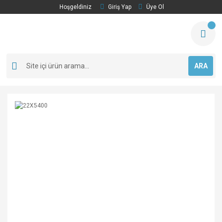
Hoşgeldiniz
Giriş Yap
Üye Ol
ARA