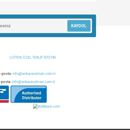
za iletebilirsiniz.
KAYDOL
LÜTFEN ÖZEL TEKLİF İSTEYİN
-posta:
info@ankararulman.com.tr
-posta:
info@ankararulman.com.tr