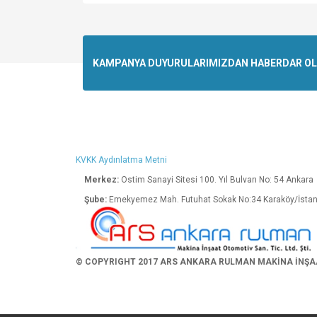
Bu ürünün fiyat bilgisi, resim, ürün açıklamalarında v
Görüş ve önerileriniz için teşekkür ederiz.
Ürün resmi kalitesiz, bozuk veya görüntülenemiyo
KAMPANYA DUYURULARIMIZDAN HABERDAR OLMA
Ürün açıklamasında eksik bilgiler bulunuyor.
Ürün bilgilerinde hatalar bulunuyor.
Ürün fiyatı diğer sitelerden daha pahalı.
Bu ürüne benzer farklı alternatifler olmalı.
KVKK Aydınlatma Metni
Merkez:
Ostim Sanayi Sitesi 100. Yıl Bulva
Şube:
Emekyemez Mah. Futuhat Sokak No:34 K
© COPYRIGHT 2017 ARS ANKARA RULMAN MAKİNA İNŞAAT