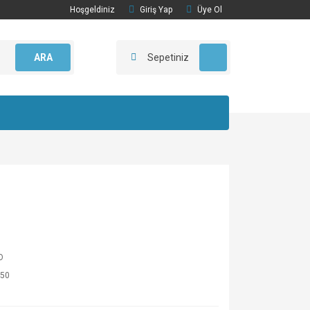
Hoşgeldiniz
Giriş Yap
Üye Ol
ARA
Sepetiniz
O
50