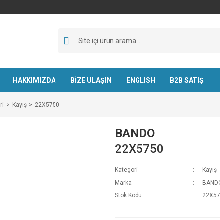
HAKKIMIZDA
BİZE ULAŞIN
ENGLISH
B2B SATIŞ
ri
Kayış
22X5750
BANDO
22X5750
Kategori
Kayış
Marka
BAND
Stok Kodu
22X57