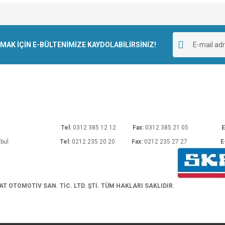
e diğer konularda yetersiz gördüğünüz noktaları öneri formunu kullanarak tarafımı
Bu ürüne ilk yorumu siz yapın!
r.
K İÇİN E-BÜLTENİMİZE KAYDOLABİLİRSİNİZ!
Yorum Yaz
rı No: 54 Ankara
Tel:
0312 385 12 12
Fax:
0312 385 21 05
E
araköy/İstanbul
Tel:
0212 235 20 20
Fax:
0212 235 27 27
E
Gönder
 OTOMOTİV SAN. TİC. LTD. ŞTİ. TÜM HAKLARI SAKLIDIR.