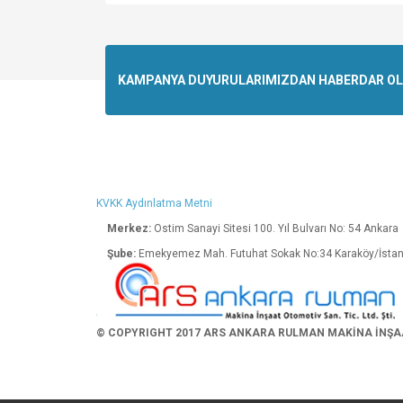
Bu ürünün fiyat bilgisi, resim, ürün açıklamalarında v
Görüş ve önerileriniz için teşekkür ederiz.
Ürün resmi kalitesiz, bozuk veya görüntülenemiyo
KAMPANYA DUYURULARIMIZDAN HABERDAR OLMA
Ürün açıklamasında eksik bilgiler bulunuyor.
Ürün bilgilerinde hatalar bulunuyor.
Ürün fiyatı diğer sitelerden daha pahalı.
Bu ürüne benzer farklı alternatifler olmalı.
KVKK Aydınlatma Metni
Merkez:
Ostim Sanayi Sitesi 100. Yıl Bulva
Şube:
Emekyemez Mah. Futuhat Sokak No:34 K
© COPYRIGHT 2017 ARS ANKARA RULMAN MAKİNA İNŞAAT