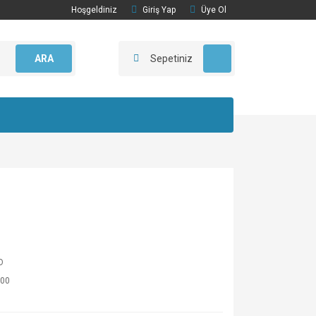
Hoşgeldiniz
Giriş Yap
Üye Ol
ARA
Sepetiniz
O
00