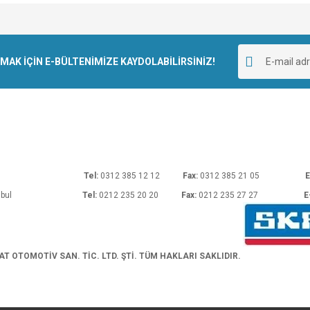
e diğer konularda yetersiz gördüğünüz noktaları öneri formunu kullanarak tarafımı
Bu ürüne ilk yorumu siz yapın!
r.
K İÇİN E-BÜLTENİMİZE KAYDOLABİLİRSİNİZ!
Yorum Yaz
rı No: 54 Ankara
Tel:
0312 385 12 12
Fax:
0312 385 21 05
E
araköy/İstanbul
Tel:
0212 235 20 20
Fax:
0212 235 27 27
E
Gönder
 OTOMOTİV SAN. TİC. LTD. ŞTİ. TÜM HAKLARI SAKLIDIR.