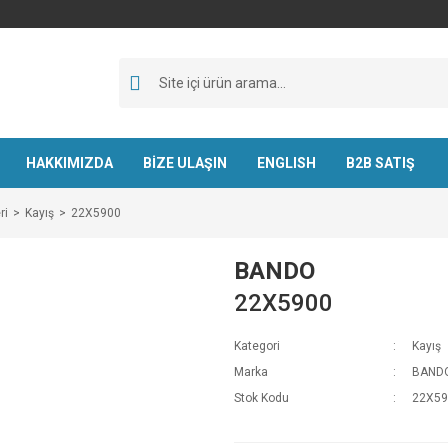
HAKKIMIZDA
BİZE ULAŞIN
ENGLISH
B2B SATIŞ
ri
Kayış
22X5900
BANDO
22X5900
Kategori
Kayış
Marka
BAND
Stok Kodu
22X59