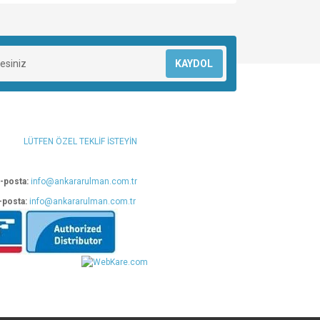
za iletebilirsiniz.
KAYDOL
LÜTFEN ÖZEL TEKLİF İSTEYİN
-posta:
info@ankararulman.com.tr
-posta:
info@ankararulman.com.tr