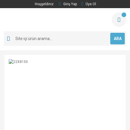
Hoşgeldiniz
Giriş Yap
Üye Ol
ARA