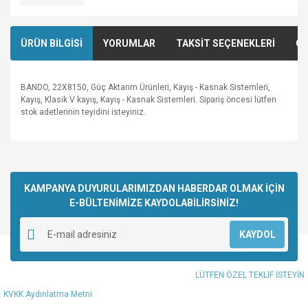
ÜRÜN BİLGİSİ
YORUMLAR
TAKSİT SEÇENEKLERİ
ÖN
BANDO, 22X8150, Güç Aktarım Ürünleri, Kayış - Kasnak Sistemleri,
Kayış, Klasik V kayış, Kayış - Kasnak Sistemleri. Sipariş öncesi lütfen
stok adetlerinin teyidini isteyiniz.
Bu ürünün fiyat bilgisi, resim, ürün açıklamalarında ve diğer
konularda yetersiz gördüğünüz noktaları öneri formunu
Bu ürüne ilk yorumu siz yapın!
kullanarak tarafımıza iletebilirsiniz.
Görüş ve önerileriniz için teşekkür ederiz.
KAMPANYA DUYURULARIMIZDAN HABERDAR OLMAK İÇİN
E-BÜLTENİMİZE KAYDOLABİLİRSİNİZ!
Yorum Yaz
Ürün resmi kalitesiz, bozuk veya görüntülenemiyor.
KAYDOL
Ürün açıklamasında eksik bilgiler bulunuyor.
Ürün bilgilerinde hatalar bulunuyor.
LÜTFEN ÖZEL TEKLİF İSTEYİN
Ürün fiyatı diğer sitelerden daha pahalı.
KVKK Aydınlatma Metni
Bu ürüne benzer farklı alternatifler olmalı.