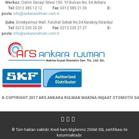
Merkez:
Ostim Sanayi Sitesi 100. Yıl Bulvarı No: 54 Ankara
Tel:
0312 385 12 12
Fax:
0312 385 21 05
E-
posta:
info@ankararulman.com.tr
Şube:
Emekyemez Mah. Futuhat Sokak No:34 Karaköy/İstanbul
Tel:
0212 235 20 20
Fax:
0212 235 27 27
E-
posta:
info@ankararulman.com.tr
Gönder
© COPYRIGHT 2017 ARS ANKARA RULMAN MAKİNA İNŞAAT OTOMOTİV SAN. 
© Tüm hakları saklıdır. Kredi kartı bilgileriniz 256bit SSL sertifikası ile
korunmaktadır.