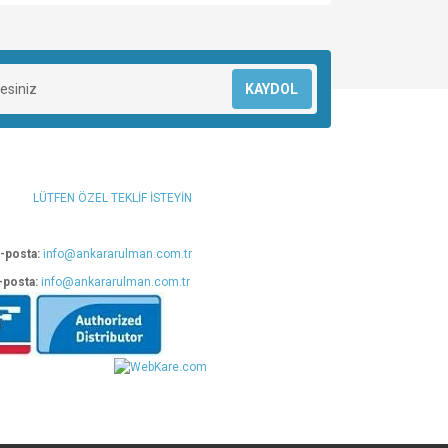
za iletebilirsiniz.
KAYDOL
LÜTFEN ÖZEL TEKLİF İSTEYİN
-posta:
info@ankararulman.com.tr
-posta:
info@ankararulman.com.tr