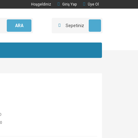
Hoşgeldiniz
Giriş Yap
Üye Ol
ARA
Sepetiniz
O
0