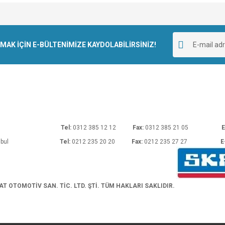
e diğer konularda yetersiz gördüğünüz noktaları öneri formunu kullanarak tarafımı
Bu ürüne ilk yorumu siz yapın!
r.
K İÇİN E-BÜLTENİMİZE KAYDOLABİLİRSİNİZ!
Yorum Yaz
rı No: 54 Ankara
Tel:
0312 385 12 12
Fax:
0312 385 21 05
E
araköy/İstanbul
Tel:
0212 235 20 20
Fax:
0212 235 27 27
E
Gönder
 OTOMOTİV SAN. TİC. LTD. ŞTİ. TÜM HAKLARI SAKLIDIR.