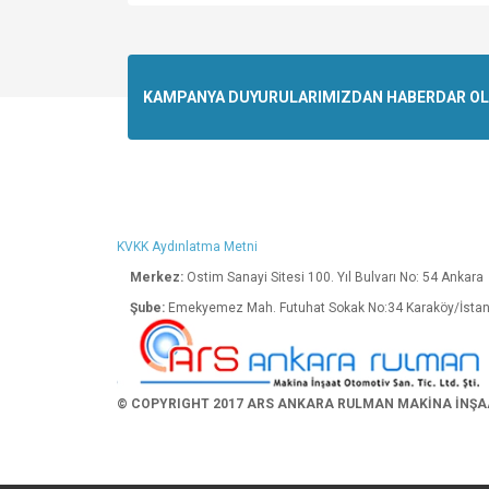
Bu ürünün fiyat bilgisi, resim, ürün açıklamalarında v
Görüş ve önerileriniz için teşekkür ederiz.
Ürün resmi kalitesiz, bozuk veya görüntülenemiyo
KAMPANYA DUYURULARIMIZDAN HABERDAR OLMA
Ürün açıklamasında eksik bilgiler bulunuyor.
Ürün bilgilerinde hatalar bulunuyor.
Ürün fiyatı diğer sitelerden daha pahalı.
Bu ürüne benzer farklı alternatifler olmalı.
KVKK Aydınlatma Metni
Merkez:
Ostim Sanayi Sitesi 100. Yıl Bulva
Şube:
Emekyemez Mah. Futuhat Sokak No:34 K
© COPYRIGHT 2017 ARS ANKARA RULMAN MAKİNA İNŞAAT