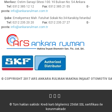
Merkez:
Ostim Sanayi Sitesi 100. Yıl Bulvarı No: 54 Ankara
Tel:
0312 385 12 12
Fax:
0312 385 21 05
E-
posta:
info@ankararulman.com.tr
Şube:
Emekyemez Mah. Futuhat Sokak No:34 Karaköy/İstanbul
Tel:
0212 235 20 20
Fax:
0212 235 27 27
E-
posta:
info@ankararulman.com.tr
Gönder
© COPYRIGHT 2017 ARS ANKARA RULMAN MAKİNA İNŞAAT OTOMOTİV SAN. 
© Tüm hakları saklıdır. Kredi kartı bilgileriniz 256bit SSL sertifikası ile
korunmaktadır.