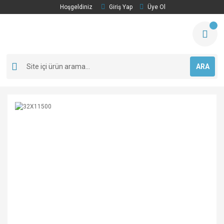
Hoşgeldiniz
Giriş Yap
Üye Ol
ARA