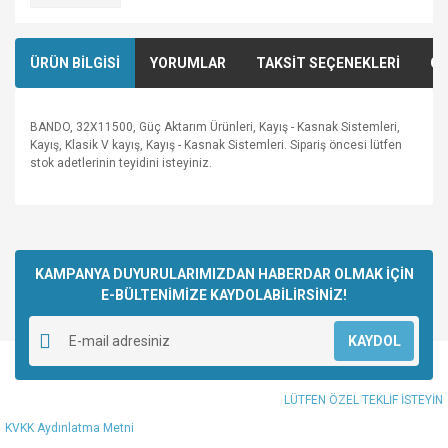
ÜRÜN BİLGİSİ
YORUMLAR
TAKSİT SEÇENEKLERİ
ÖN
BANDO, 32X11500, Güç Aktarım Ürünleri, Kayış - Kasnak Sistemleri,
Kayış, Klasik V kayış, Kayış - Kasnak Sistemleri. Sipariş öncesi lütfen
stok adetlerinin teyidini isteyiniz.
Bu ürünün fiyat bilgisi, resim, ürün açıklamalarında ve diğer
konularda yetersiz gördüğünüz noktaları öneri formunu
Bu ürüne ilk yorumu siz yapın!
kullanarak tarafımıza iletebilirsiniz.
Görüş ve önerileriniz için teşekkür ederiz.
KAMPANYA DUYURULARIMIZDAN HABERDAR OLMAK İÇİN
E-BÜLTENİMİZE KAYDOLABİLİRSİNİZ!
Yorum Yaz
Ürün resmi kalitesiz, bozuk veya görüntülenemiyor.
KAYDOL
Ürün açıklamasında eksik bilgiler bulunuyor.
Ürün bilgilerinde hatalar bulunuyor.
LÜTFEN ÖZEL TEKLİF İSTEYİN
Ürün fiyatı diğer sitelerden daha pahalı.
KVKK Aydınlatma Metni
Bu ürüne benzer farklı alternatifler olmalı.