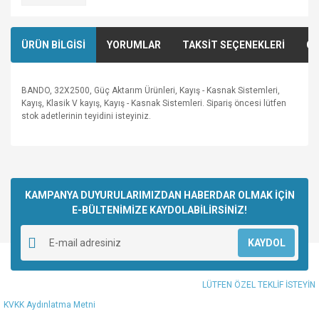
ÜRÜN BİLGİSİ
YORUMLAR
TAKSİT SEÇENEKLERİ
ÖN
BANDO, 32X2500, Güç Aktarım Ürünleri, Kayış - Kasnak Sistemleri,
Kayış, Klasik V kayış, Kayış - Kasnak Sistemleri. Sipariş öncesi lütfen
stok adetlerinin teyidini isteyiniz.
Bu ürünün fiyat bilgisi, resim, ürün açıklamalarında ve diğer
konularda yetersiz gördüğünüz noktaları öneri formunu
Bu ürüne ilk yorumu siz yapın!
kullanarak tarafımıza iletebilirsiniz.
Görüş ve önerileriniz için teşekkür ederiz.
KAMPANYA DUYURULARIMIZDAN HABERDAR OLMAK İÇİN
E-BÜLTENİMİZE KAYDOLABİLİRSİNİZ!
Yorum Yaz
Ürün resmi kalitesiz, bozuk veya görüntülenemiyor.
KAYDOL
Ürün açıklamasında eksik bilgiler bulunuyor.
Ürün bilgilerinde hatalar bulunuyor.
LÜTFEN ÖZEL TEKLİF İSTEYİN
Ürün fiyatı diğer sitelerden daha pahalı.
KVKK Aydınlatma Metni
Bu ürüne benzer farklı alternatifler olmalı.