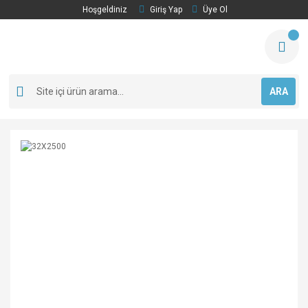
Hoşgeldiniz
Giriş Yap
Üye Ol
ARA