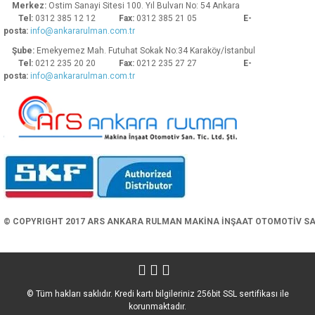
Merkez:
Ostim Sanayi Sitesi 100. Yıl Bulvarı No: 54 Ankara
Tel:
0312 385 12 12
Fax:
0312 385 21 05
E-
posta:
info@ankararulman.com.tr
Şube:
Emekyemez Mah. Futuhat Sokak No:34 Karaköy/İstanbul
Tel:
0212 235 20 20
Fax:
0212 235 27 27
E-
posta:
info@ankararulman.com.tr
Gönder
© COPYRIGHT 2017 ARS ANKARA RULMAN MAKİNA İNŞAAT OTOMOTİV SAN. 
© Tüm hakları saklıdır. Kredi kartı bilgileriniz 256bit SSL sertifikası ile
korunmaktadır.