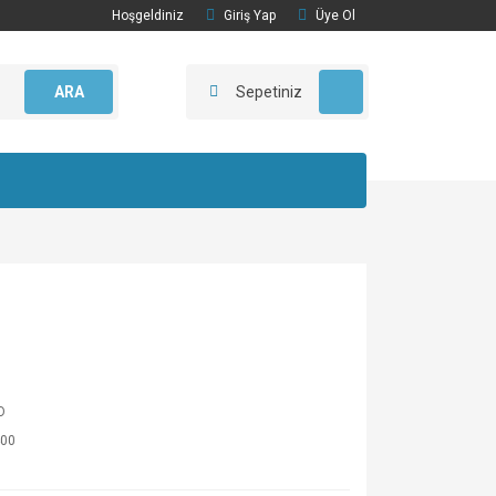
Hoşgeldiniz
Giriş Yap
Üye Ol
ARA
Sepetiniz
O
00