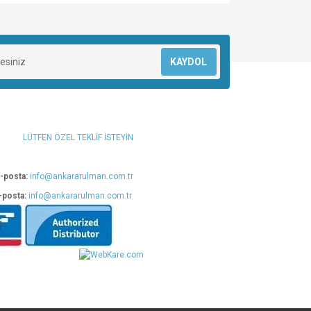
za iletebilirsiniz.
KAYDOL
LÜTFEN ÖZEL TEKLİF İSTEYİN
-posta:
info@ankararulman.com.tr
-posta:
info@ankararulman.com.tr