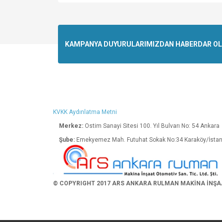
Bu ürünün fiyat bilgisi, resim, ürün açıklamalarında v
Görüş ve önerileriniz için teşekkür ederiz.
Ürün resmi kalitesiz, bozuk veya görüntülenemiyo
KAMPANYA DUYURULARIMIZDAN HABERDAR OLMA
Ürün açıklamasında eksik bilgiler bulunuyor.
Ürün bilgilerinde hatalar bulunuyor.
Ürün fiyatı diğer sitelerden daha pahalı.
Bu ürüne benzer farklı alternatifler olmalı.
KVKK Aydınlatma Metni
Merkez:
Ostim Sanayi Sitesi 100. Yıl Bulva
Şube:
Emekyemez Mah. Futuhat Sokak No:34 K
© COPYRIGHT 2017 ARS ANKARA RULMAN MAKİNA İNŞAAT