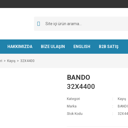
HAKKIMIZDA
BİZE ULAŞIN
ENGLISH
B2B SATIŞ
ri
Kayış
32X4400
BANDO
32X4400
Kategori
Kayış
Marka
BAND
Stok Kodu
32X44