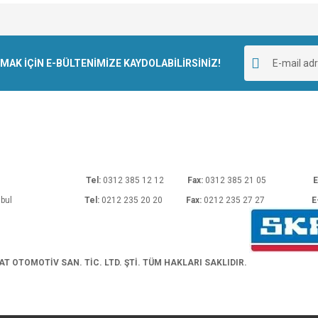
e diğer konularda yetersiz gördüğünüz noktaları öneri formunu kullanarak tarafımı
Bu ürüne ilk yorumu siz yapın!
r.
K İÇİN E-BÜLTENİMİZE KAYDOLABİLİRSİNİZ!
Yorum Yaz
rı No: 54 Ankara
Tel:
0312 385 12 12
Fax:
0312 385 21 05
E
araköy/İstanbul
Tel:
0212 235 20 20
Fax:
0212 235 27 27
E
Gönder
 OTOMOTİV SAN. TİC. LTD. ŞTİ. TÜM HAKLARI SAKLIDIR.