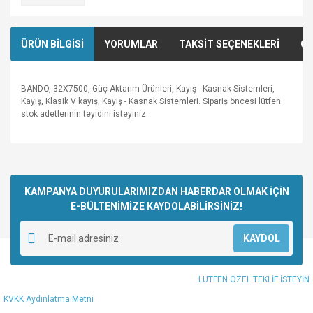
ÜRÜN BİLGİSİ
YORUMLAR
TAKSİT SEÇENEKLERİ
ÖN
BANDO, 32X7500, Güç Aktarım Ürünleri, Kayış - Kasnak Sistemleri,
Kayış, Klasik V kayış, Kayış - Kasnak Sistemleri. Sipariş öncesi lütfen
stok adetlerinin teyidini isteyiniz.
Bu ürünün fiyat bilgisi, resim, ürün açıklamalarında ve diğer
konularda yetersiz gördüğünüz noktaları öneri formunu
Bu ürüne ilk yorumu siz yapın!
kullanarak tarafımıza iletebilirsiniz.
Görüş ve önerileriniz için teşekkür ederiz.
KAMPANYA DUYURULARIMIZDAN HABERDAR OLMAK İÇİN
E-BÜLTENİMİZE KAYDOLABİLİRSİNİZ!
Yorum Yaz
Ürün resmi kalitesiz, bozuk veya görüntülenemiyor.
KAYDOL
Ürün açıklamasında eksik bilgiler bulunuyor.
Ürün bilgilerinde hatalar bulunuyor.
LÜTFEN ÖZEL TEKLİF İSTEYİN
Ürün fiyatı diğer sitelerden daha pahalı.
KVKK Aydınlatma Metni
Bu ürüne benzer farklı alternatifler olmalı.