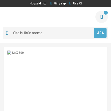
Hoşgeldiniz
Giriş Yap
Üye Ol
ARA