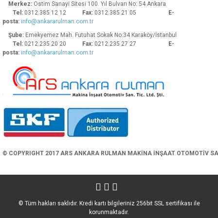
Merkez:
Ostim Sanayi Sitesi 100. Yıl Bulvarı No: 54 Ankara
Tel:
0312 385 12 12
Fax:
0312 385 21 05
E-
posta:
info@ankararulman.com.tr
Şube:
Emekyemez Mah. Futuhat Sokak No:34 Karaköy/İstanbul
Tel:
0212 235 20 20
Fax:
0212 235 27 27
E-
posta:
info@ankararulman.com.tr
Gönder
© COPYRIGHT 2017 ARS ANKARA RULMAN MAKİNA İNŞAAT OTOMOTİV SAN. 
© Tüm hakları saklıdır. Kredi kartı bilgileriniz 256bit SSL sertifikası ile
korunmaktadır.