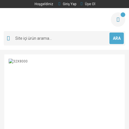
Hoşgeldiniz
Giriş Yap
Üye Ol
ARA