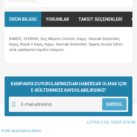
ÜRÜN BİLGİSİ
YORUMLAR
TAKSİT SEÇENEKLERİ
ÖN
BANDO, 32X8000, Güç Aktarım Ürünleri, Kayış - Kasnak Sistemleri,
Kayış, Klasik V kayış, Kayış - Kasnak Sistemleri. Sipariş öncesi lütfen
stok adetlerinin teyidini isteyiniz.
Bu ürünün fiyat bilgisi, resim, ürün açıklamalarında ve diğer
konularda yetersiz gördüğünüz noktaları öneri formunu
Bu ürüne ilk yorumu siz yapın!
kullanarak tarafımıza iletebilirsiniz.
Görüş ve önerileriniz için teşekkür ederiz.
KAMPANYA DUYURULARIMIZDAN HABERDAR OLMAK İÇİN
E-BÜLTENİMİZE KAYDOLABİLİRSİNİZ!
Yorum Yaz
Ürün resmi kalitesiz, bozuk veya görüntülenemiyor.
KAYDOL
Ürün açıklamasında eksik bilgiler bulunuyor.
Ürün bilgilerinde hatalar bulunuyor.
LÜTFEN ÖZEL TEKLİF İSTEYİN
Ürün fiyatı diğer sitelerden daha pahalı.
KVKK Aydınlatma Metni
Bu ürüne benzer farklı alternatifler olmalı.