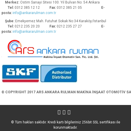
Merkez:
Ostim Sanayi Sitesi 100. Yıl Bulvarı No: 54 Ankara
Tel:
0312 385 12 12
Fax:
0312 385 21 05
E-
posta:
info@ankararulman.com.tr
Şube:
Emekyemez Mah. Futuhat Sokak No:34 Karaköy/İstanbul
Tel:
0212 235 20 20
Fax:
0212 235 27 27
E-
posta:
info@ankararulman.com.tr
Gönder
© COPYRIGHT 2017 ARS ANKARA RULMAN MAKİNA İNŞAAT OTOMOTİV SAN. 
© Tüm hakları saklıdır. Kredi kartı bilgileriniz 256bit SSL sertifikası ile
korunmaktadır.