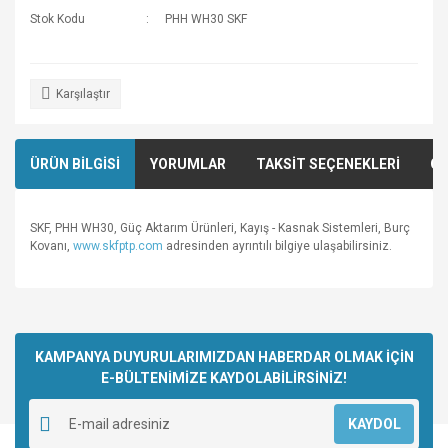
Stok Kodu
PHH WH30 SKF
Karşılaştır
ÜRÜN BİLGİSİ
YORUMLAR
TAKSİT SEÇENEKLERİ
ÖN
SKF, PHH WH30, Güç Aktarım Ürünleri, Kayış - Kasnak Sistemleri, Burç
Kovanı,
www.skfptp.com
adresinden ayrıntılı bilgiye ulaşabilirsiniz.
Bu ürünün fiyat bilgisi, resim, ürün açıklamalarında ve diğer
konularda yetersiz gördüğünüz noktaları öneri formunu
Bu ürüne ilk yorumu siz yapın!
kullanarak tarafımıza iletebilirsiniz.
Görüş ve önerileriniz için teşekkür ederiz.
KAMPANYA DUYURULARIMIZDAN HABERDAR OLMAK İÇİN
E-BÜLTENİMİZE KAYDOLABİLİRSİNİZ!
Yorum Yaz
Ürün resmi kalitesiz, bozuk veya görüntülenemiyor.
KAYDOL
Ürün açıklamasında eksik bilgiler bulunuyor.