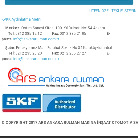
Ürün bilgilerinde hatalar bulunuyor.
LÜTFEN ÖZEL TEKLİF İSTEYİN
Ürün fiyatı diğer sitelerden daha pahalı.
KVKK Aydınlatma Metni
Bu ürüne benzer farklı alternatifler olmalı.
Merkez:
Ostim Sanayi Sitesi 100. Yıl Bulvarı No: 54 Ankara
Tel:
0312 385 12 12
Fax:
0312 385 21 05
E-
posta:
info@ankararulman.com.tr
Şube:
Emekyemez Mah. Futuhat Sokak No:34 Karaköy/İstanbul
Tel:
0212 235 20 20
Fax:
0212 235 27 27
E-
posta:
info@ankararulman.com.tr
Gönder
© COPYRIGHT 2017 ARS ANKARA RULMAN MAKİNA İNŞAAT OTOMOTİV SAN. 