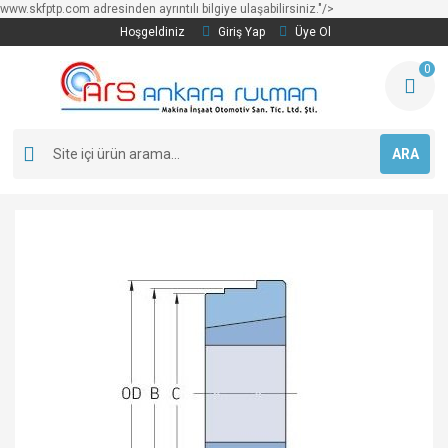
www.skfptp.com adresinden ayrıntılı bilgiye ulaşabilirsiniz."/>
Hoşgeldiniz
Giriş Yap
Üye Ol
0
ARA