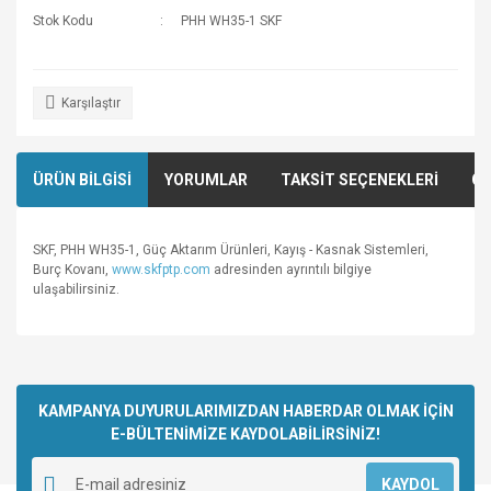
Stok Kodu
PHH WH35-1 SKF
Karşılaştır
ÜRÜN BİLGİSİ
YORUMLAR
TAKSİT SEÇENEKLERİ
ÖN
SKF, PHH WH35-1, Güç Aktarım Ürünleri, Kayış - Kasnak Sistemleri,
Burç Kovanı,
www.skfptp.com
adresinden ayrıntılı bilgiye
ulaşabilirsiniz.
Bu ürünün fiyat bilgisi, resim, ürün açıklamalarında ve diğer
konularda yetersiz gördüğünüz noktaları öneri formunu
Bu ürüne ilk yorumu siz yapın!
kullanarak tarafımıza iletebilirsiniz.
Görüş ve önerileriniz için teşekkür ederiz.
KAMPANYA DUYURULARIMIZDAN HABERDAR OLMAK İÇİN
E-BÜLTENİMİZE KAYDOLABİLİRSİNİZ!
Yorum Yaz
Ürün resmi kalitesiz, bozuk veya görüntülenemiyor.
KAYDOL