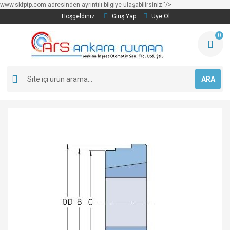
www.skfptp.com adresinden ayrıntılı bilgiye ulaşabilirsiniz."/>
Hoşgeldiniz
Giriş Yap
Üye Ol
0
ARA