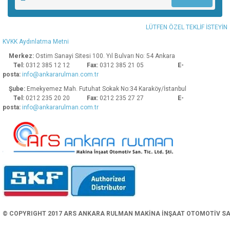
Ürün açıklamasında eksik bilgiler bulunuyor.
Ürün bilgilerinde hatalar bulunuyor.
LÜTFEN ÖZEL TEKLİF İSTEYİN
Ürün fiyatı diğer sitelerden daha pahalı.
KVKK Aydınlatma Metni
Bu ürüne benzer farklı alternatifler olmalı.
Merkez:
Ostim Sanayi Sitesi 100. Yıl Bulvarı No: 54 Ankara
Tel:
0312 385 12 12
Fax:
0312 385 21 05
E-
posta:
info@ankararulman.com.tr
Şube:
Emekyemez Mah. Futuhat Sokak No:34 Karaköy/İstanbul
Tel:
0212 235 20 20
Fax:
0212 235 27 27
E-
posta:
info@ankararulman.com.tr
Gönder
© COPYRIGHT 2017 ARS ANKARA RULMAN MAKİNA İNŞAAT OTOMOTİV SAN. 