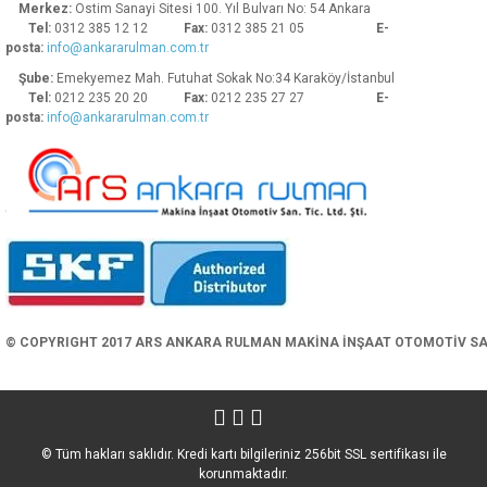
Merkez:
Ostim Sanayi Sitesi 100. Yıl Bulvarı No: 54 Ankara
Tel:
0312 385 12 12
Fax:
0312 385 21 05
E-
posta:
info@ankararulman.com.tr
Şube:
Emekyemez Mah. Futuhat Sokak No:34 Karaköy/İstanbul
Tel:
0212 235 20 20
Fax:
0212 235 27 27
E-
posta:
info@ankararulman.com.tr
Gönder
© COPYRIGHT 2017 ARS ANKARA RULMAN MAKİNA İNŞAAT OTOMOTİV SAN. 
© Tüm hakları saklıdır. Kredi kartı bilgileriniz 256bit SSL sertifikası ile
korunmaktadır.