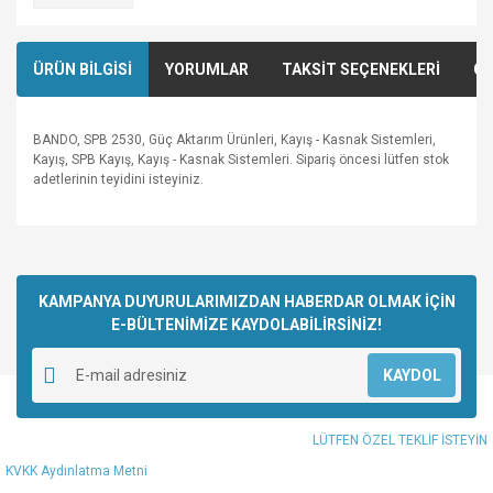
ÜRÜN BİLGİSİ
YORUMLAR
TAKSİT SEÇENEKLERİ
ÖN
BANDO, SPB 2530, Güç Aktarım Ürünleri, Kayış - Kasnak Sistemleri,
Kayış, SPB Kayış, Kayış - Kasnak Sistemleri. Sipariş öncesi lütfen stok
adetlerinin teyidini isteyiniz.
Bu ürünün fiyat bilgisi, resim, ürün açıklamalarında ve diğer
konularda yetersiz gördüğünüz noktaları öneri formunu
Bu ürüne ilk yorumu siz yapın!
kullanarak tarafımıza iletebilirsiniz.
Görüş ve önerileriniz için teşekkür ederiz.
KAMPANYA DUYURULARIMIZDAN HABERDAR OLMAK İÇİN
E-BÜLTENİMİZE KAYDOLABİLİRSİNİZ!
Yorum Yaz
Ürün resmi kalitesiz, bozuk veya görüntülenemiyor.
KAYDOL
Ürün açıklamasında eksik bilgiler bulunuyor.
Ürün bilgilerinde hatalar bulunuyor.
LÜTFEN ÖZEL TEKLİF İSTEYİN
Ürün fiyatı diğer sitelerden daha pahalı.
KVKK Aydınlatma Metni
Bu ürüne benzer farklı alternatifler olmalı.