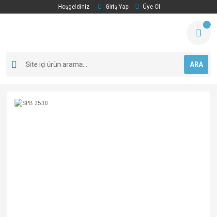
Hoşgeldiniz
Giriş Yap
Üye Ol
ARA