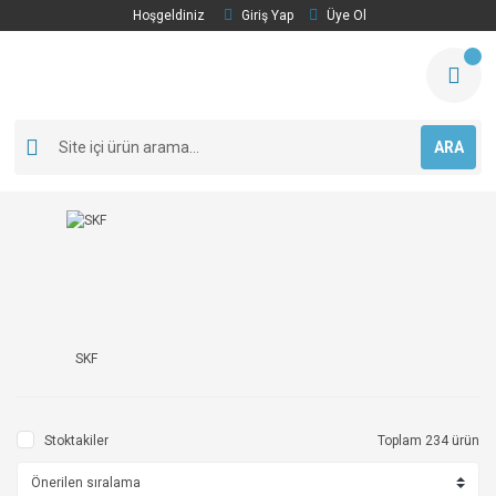
Hoşgeldiniz
Giriş Yap
Üye Ol
ARA
SKF
Stoktakiler
Toplam 234 ürün