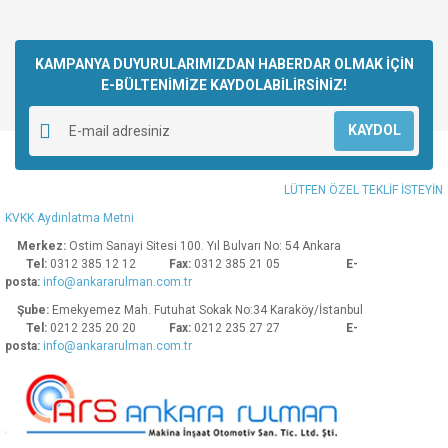
KAMPANYA DUYURULARIMIZDAN HABERDAR OLMAK İÇİN
E-BÜLTENİMİZE KAYDOLABİLİRSİNİZ!
KAYDOL
LÜTFEN ÖZEL TEKLİF İSTEYİN
KVKK Aydınlatma Metni
Merkez:
Ostim Sanayi Sitesi 100. Yıl Bulvarı No: 54 Ankara
Tel:
0312 385 12 12
Fax:
0312 385 21 05
E-
posta:
info@ankararulman.com.tr
Şube:
Emekyemez Mah. Futuhat Sokak No:34 Karaköy/İstanbul
Tel:
0212 235 20 20
Fax:
0212 235 27 27
E-
posta:
info@ankararulman.com.tr