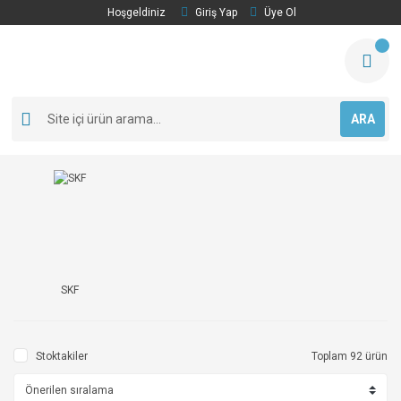
Hoşgeldiniz
Giriş Yap
Üye Ol
ARA
SKF
Stoktakiler
Toplam 92 ürün