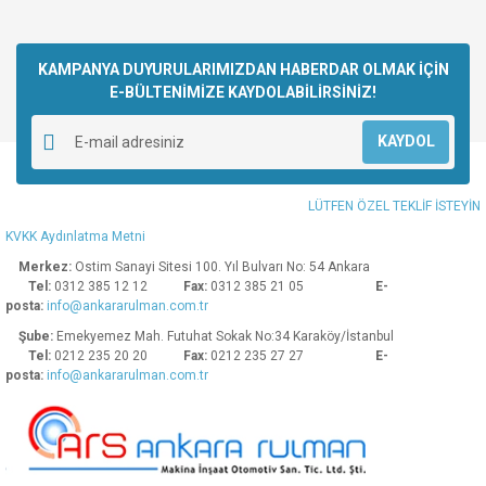
KAMPANYA DUYURULARIMIZDAN HABERDAR OLMAK İÇİN
E-BÜLTENİMİZE KAYDOLABİLİRSİNİZ!
KAYDOL
LÜTFEN ÖZEL TEKLİF İSTEYİN
KVKK Aydınlatma Metni
Merkez:
Ostim Sanayi Sitesi 100. Yıl Bulvarı No: 54 Ankara
Tel:
0312 385 12 12
Fax:
0312 385 21 05
E-
posta:
info@ankararulman.com.tr
Şube:
Emekyemez Mah. Futuhat Sokak No:34 Karaköy/İstanbul
Tel:
0212 235 20 20
Fax:
0212 235 27 27
E-
posta:
info@ankararulman.com.tr