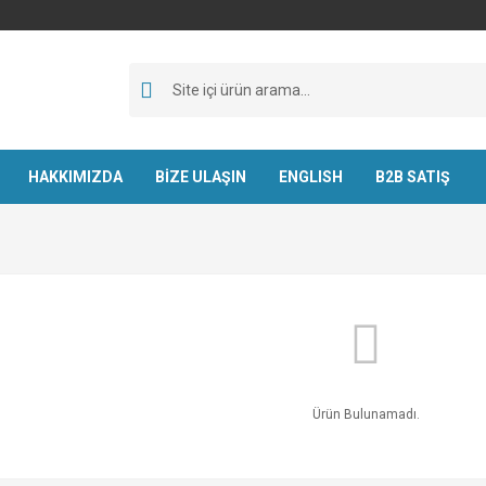
HAKKIMIZDA
BİZE ULAŞIN
ENGLISH
B2B SATIŞ
Ürün Bulunamadı.