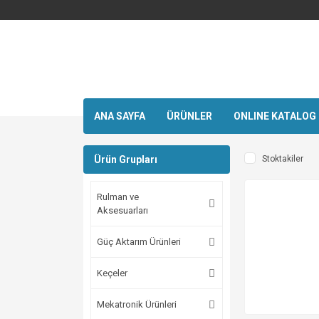
ANA SAYFA
ÜRÜNLER
ONLINE KATALOG
Ürün Grupları
Stoktakiler
Rulman ve
Aksesuarları
Güç Aktarım Ürünleri
Keçeler
Mekatronik Ürünleri