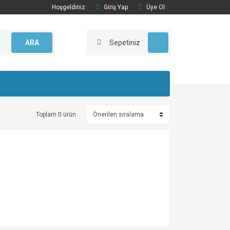
Hoşgeldiniz
Giriş Yap
Üye Ol
ARA
Sepetiniz
Toplam 0 ürün