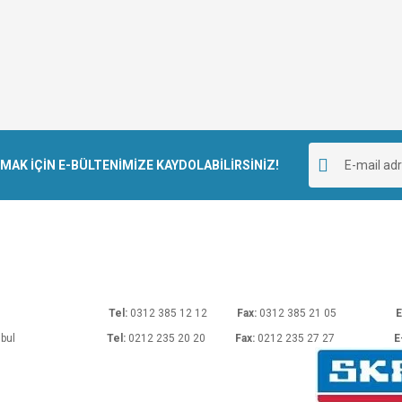
K İÇİN E-BÜLTENİMİZE KAYDOLABİLİRSİNİZ!
rı No: 54 Ankara
Tel:
0312 385 12 12
Fax:
0312 385 21 05
E
araköy/İstanbul
Tel:
0212 235 20 20
Fax:
0212 235 27 27
E