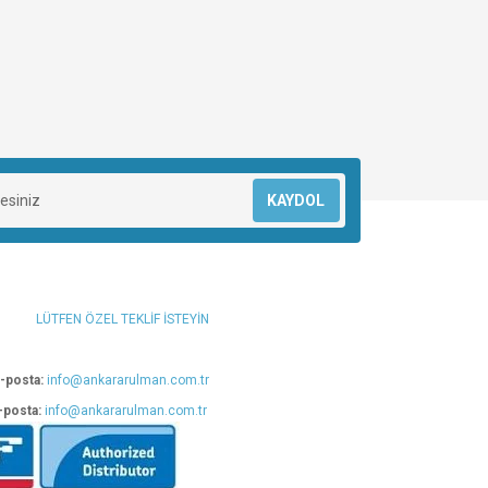
KAYDOL
LÜTFEN ÖZEL TEKLİF İSTEYİN
-posta:
info@ankararulman.com.tr
-posta:
info@ankararulman.com.tr